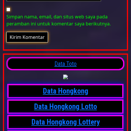
Simpan nama, email, dan situs web saya pada
peramban ini untuk komentar saya berikutnya.
Data Toto
Data Hongkong
Data Hongkong Lotto
Data Hongkong Lottery