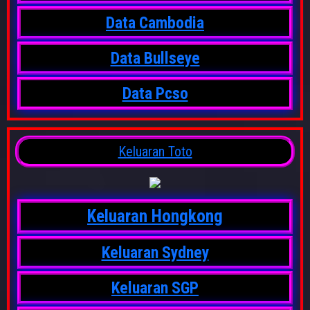
Data Cambodia
Data Bullseye
Data Pcso
Keluaran Toto
Keluaran Hongkong
Keluaran Sydney
Keluaran SGP