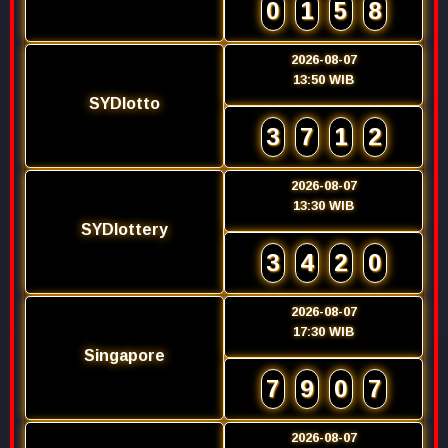
0
1
5
8
2026-08-07
13:50 WIB
SYDlotto
3
7
1
2
2026-08-07
13:30 WIB
SYDlottery
3
4
2
0
2026-08-07
17:30 WIB
Singapore
7
9
0
7
2026-08-07