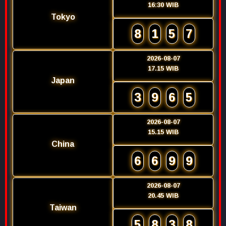
16:30 WIB
Tokyo
8
1
5
7
2026-08-07
17.15 WIB
Japan
3
9
6
5
2026-08-07
15.15 WIB
China
6
6
9
9
2026-08-07
20.45 WIB
Taiwan
5
8
3
8