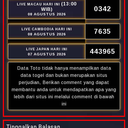
(13:00
LIVE MACAU HARI INI
0342
WIB)
08 AGUSTUS 2026
LIVE CAMBODIA HARI INI
7635
08 AGUSTUS 2026
LIVE JAPAN HARI INI
443965
07 AGUSTUS 2026
Data Toto tidak hanya menampilkan data
data togel dan bukan merupakan situs
perjudian, Berikan comment yang dapat
membantu anda untuk mendapatkan apa yang
lebih dari situs ini melalui comment di bawah
ini
Tinggalkan Balasan