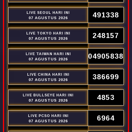
LIVE SEOUL HARI INI
491338
07 AGUSTUS 2026
LIVE TOKYO HARI INI
248157
07 AGUSTUS 2026
LIVE TAIWAN HARI INI
04905838
07 AGUSTUS 2026
LIVE CHINA HARI INI
386699
07 AGUSTUS 2026
LIVE BULLSEYE HARI INI
4853
07 AGUSTUS 2026
LIVE PCSO HARI INI
6964
07 AGUSTUS 2026