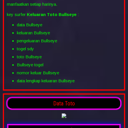
manfaatkan setiap harinya.
key surfer
Keluaran Toto Bullseye
:
data Bullseye
keluaran Bullseye
pengeluaran Bullseye
togel sdy
toto Bullseye
Bullseye togel
nomor keluar Bullseye
data lengkap keluaran Bullseye
Data Toto