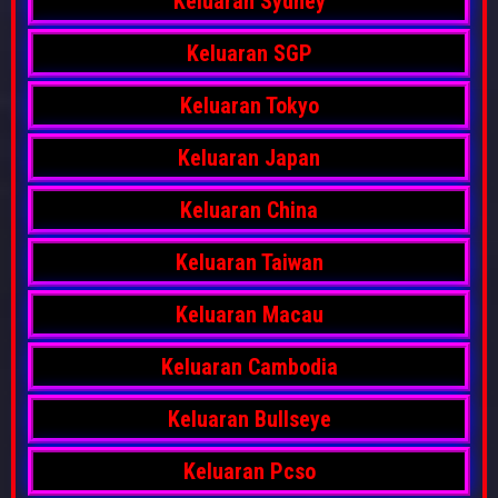
Keluaran Sydney
Keluaran SGP
Keluaran Tokyo
Keluaran Japan
Keluaran China
Keluaran Taiwan
Keluaran Macau
Keluaran Cambodia
Keluaran Bullseye
Keluaran Pcso