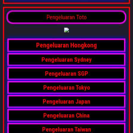
Pengeluaran Toto
Pengeluaran Hongkong
Pengeluaran Sydney
Pengeluaran SGP
Pengeluaran Tokyo
Pengeluaran Japan
Pengeluaran China
Pengeluaran Taiwan