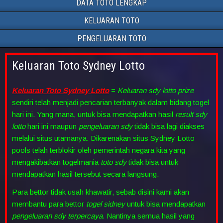
DATA TOTO LENGKAP
KELUARAN TOTO
PENGELUARAN TOTO
Keluaran Toto Sydney Lotto
Keluaran Toto Sydney Lotto
=
Keluaran sdy lotto prize
sendiri telah menjadi pencarian terbanyak dalam bidang togel
hari ini. Yang mana, untuk bisa mendapatkan hasil
result sdy
lotto
hari ini maupun
pengeluaran sdy
tidak bisa lagi diakses
melalui situs utamanya. Dikarenakan situs Sydney Lotto
pools telah terblokir oleh pemerintah negara kita yang
mengakibatkan togelmania
toto sdy
tidak bisa untuk
mendapatkan hasil tersebut secara langsung.
Para bettor tidak usah khawatir, sebab disini kami akan
membantu para bettor
togel sidney
untuk bisa mendapatkan
pengeluaran sdy terpercaya
. Nantinya semua hasil yang