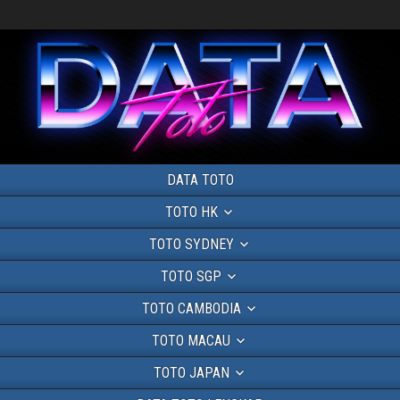
DATA TOTO
TOTO HK
TOTO SYDNEY
TOTO SGP
TOTO CAMBODIA
TOTO MACAU
TOTO JAPAN