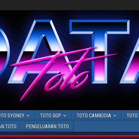
OTO SYDNEY
TOTO SGP
TOTO CAMBODIA
TOTO
AN TOTO
PENGELUARAN TOTO