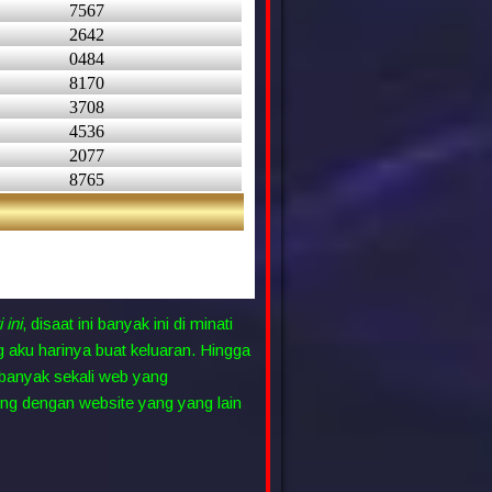
 ini
, disaat ini banyak ini di minati
aku harinya buat keluaran. Hingga
 banyak sekali web yang
ng dengan website yang yang lain