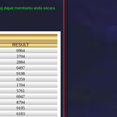
g dapat membantu anda secara