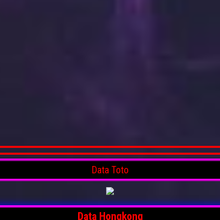
Data Toto
Data Hongkong