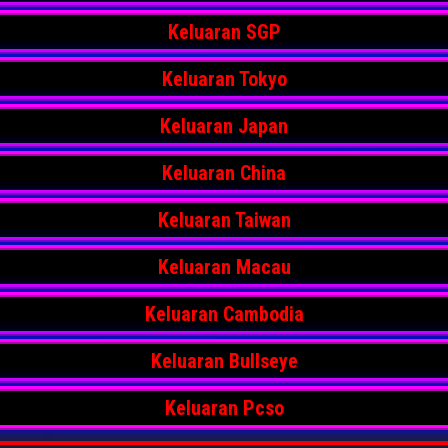
Keluaran SGP
Keluaran Tokyo
Keluaran Japan
Keluaran China
Keluaran Taiwan
Keluaran Macau
Keluaran Cambodia
Keluaran Bullseye
Keluaran Pcso