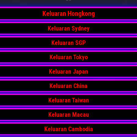
Keluaran Hongkong
Keluaran Sydney
Keluaran SGP
Keluaran Tokyo
Keluaran Japan
Keluaran China
Keluaran Taiwan
Keluaran Macau
Keluaran Cambodia