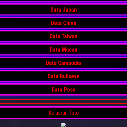
Data Japan
Data China
Data Taiwan
Data Macau
Data Cambodia
Data Bullseye
Data Pcso
Keluaran Toto