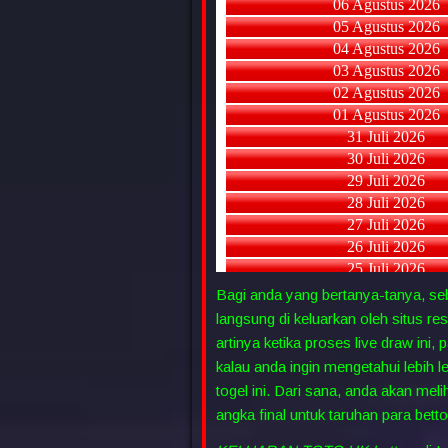
Bagi anda yang bertanya-tanya, se
langsung di keluarkan oleh situs r
artinya ketika proses live draw ini,
kalau anda ingin mengetahui lebih 
togel ini. Dari sana, anda akan me
angka final untuk taruhan para betto