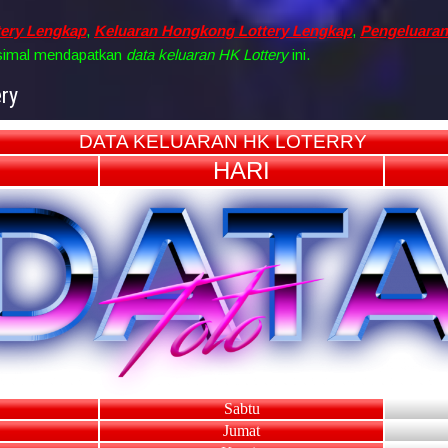
ery Lengkap
,
Keluaran Hongkong Lottery Lengkap
,
Pengeluaran
simal mendapatkan
data keluaran HK Lottery
ini.
ry