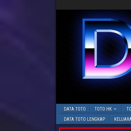
DATA TOTO
TOTO HK
T
DATA TOTO LENGKAP
KELUAR