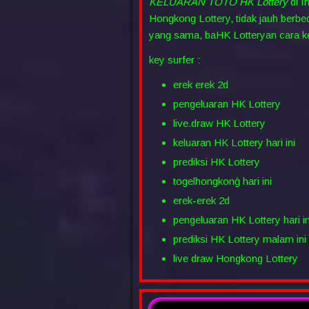
KELUARAN TOTO HK Lottery
di I
Hongkong Lottery, tidak jauh berbe
yang sama, baHK Lotteryan cara k
key surfer :
erek erek 2d
pengeluaran HK Lottery
live.draw HK Lottery
keluaran HK Lottery hari ini
prediksi HK Lottery
togelhongkonģ hari ini
erek-erek 2d
pengeluaran HK Lottery hari in
prediksi HK Lottery malam ini
live draw Hongkong Lottery