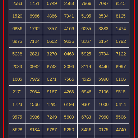
2583
1451
0749
2588
7969
7097
8515
1520
6966
4886
7341
5195
8534
8125
6886
1792
7357
4166
6285
3883
1474
8875
7124
0602
9236
8187
2154
6792
5238
2821
3270
0463
5925
9734
7122
2033
0982
8743
3096
3119
8446
8997
1605
7972
0271
7586
4525
5990
0108
2171
7934
9167
4263
6946
7106
9515
1723
1566
1285
6194
9301
1000
0414
9575
0986
7249
5603
6783
7960
5506
8628
8134
6787
5250
3456
0175
4740