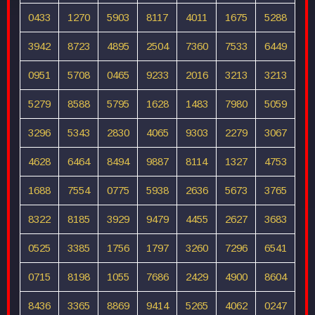
0433
1270
5903
8117
4011
1675
5288
3942
8723
4895
2504
7360
7533
6449
0951
5708
0465
9233
2016
3213
3213
5279
8588
5795
1628
1483
7980
5059
3296
5343
2830
4065
9303
2279
3067
4628
6464
8494
9887
8114
1327
4753
1688
7554
0775
5938
2636
5673
3765
8322
8185
3929
9479
4455
2627
3683
0525
3385
1756
1797
3260
7296
6541
0715
8198
1055
7686
2429
4900
8604
8436
3365
8869
9414
5265
4062
0247