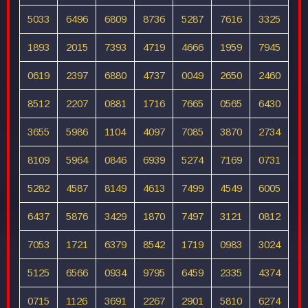
5033
6496
6809
8736
5287
7616
3325
1893
2015
7393
4719
4666
1959
7945
0619
2397
6880
4737
0049
2650
2460
8512
2207
0881
1716
7665
0565
6430
3655
5986
1104
4097
7085
3870
2734
8109
5964
0846
6939
5274
7169
0731
5282
4587
8149
4613
7499
4549
6005
6437
5876
3429
1870
7497
3121
0812
7053
1721
6379
8542
1719
0983
3024
5125
6566
0934
9795
6459
2335
4374
0715
1126
3691
2267
2901
5810
6274