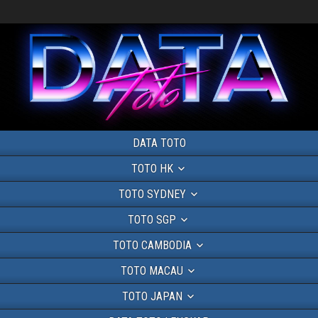
DATA TOTO
TOTO HK
TOTO SYDNEY
TOTO SGP
TOTO CAMBODIA
TOTO MACAU
TOTO JAPAN