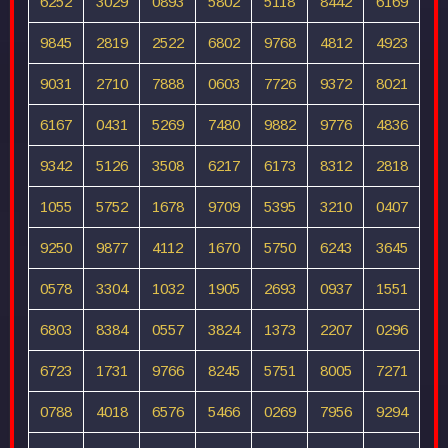
6252
3029
0893
5802
5118
8442
6169
9845
2819
2522
6802
9768
4812
4923
9031
2710
7888
0603
7726
9372
8021
6167
0431
5269
7480
9882
9776
4836
9342
5126
3508
6217
6173
8312
2818
1055
5752
1678
9709
5395
3210
0407
9250
9877
4112
1670
5750
6243
3645
0578
3304
1032
1905
2693
0937
1551
6803
8384
0557
3824
1373
2207
0296
6723
1731
9766
8245
5751
8005
7271
0788
4018
6576
5466
0269
7956
9294