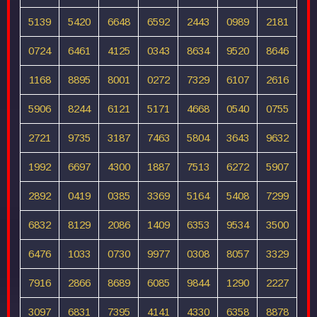
5139
5420
6648
6592
2443
0989
2181
0724
6461
4125
0343
8634
9520
8646
1168
8895
8001
0272
7329
6107
2616
5906
8244
6121
5171
4668
0540
0755
2721
9735
3187
7463
5804
3643
9632
1992
6697
4300
1887
7513
6272
5907
2892
0419
0385
3369
5164
5408
7299
6832
8129
2086
1409
6353
9534
3500
6476
1033
0730
9977
0308
8057
3329
7916
2866
8689
6085
9844
1290
2227
3097
6831
7395
4141
4330
6358
8878