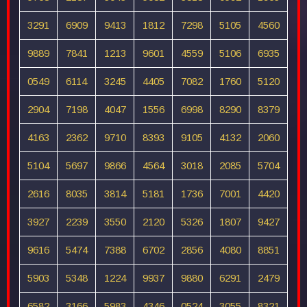
3291
6909
9413
1812
7298
5105
4560
9889
7841
1213
9601
4559
5106
6935
0549
6114
3245
4405
7082
1760
5120
2904
7198
4047
1556
6998
8290
8379
4163
2362
9710
8393
9105
4132
2060
5104
5697
9866
4564
3018
2085
5704
2616
8035
3814
5181
1736
7001
4420
3927
2239
3550
2120
5326
1807
9427
9616
5474
7388
6702
2856
4080
8851
5903
5348
1224
9937
9880
6291
2479
6582
3166
5983
4346
0524
3055
8321