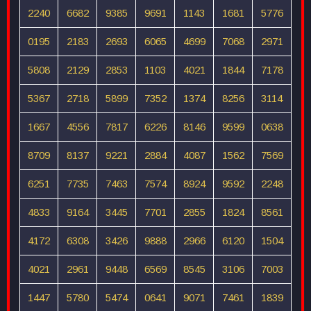
2240
6682
9385
9691
1143
1681
5776
0195
2183
2693
6065
4699
7068
2971
5808
2129
2853
1103
4021
1844
7178
5367
2718
5899
7352
1374
8256
3114
1667
4556
7817
6226
8146
9599
0638
8709
8137
9221
2884
4087
1562
7569
6251
7735
7463
7574
8924
9592
2248
4833
9164
3445
7701
2855
1824
8561
4172
6308
3426
9888
2966
6120
1504
4021
2961
9448
6569
8545
3106
7003
1447
5780
5474
0641
9071
7461
1839