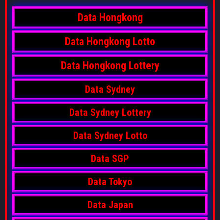
Data Hongkong
Data Hongkong Lotto
Data Hongkong Lottery
Data Sydney
Data Sydney Lottery
Data Sydney Lotto
Data SGP
Data Tokyo
Data Japan