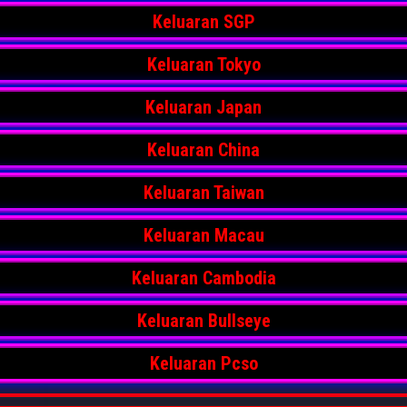
Keluaran SGP
Keluaran Tokyo
Keluaran Japan
Keluaran China
Keluaran Taiwan
Keluaran Macau
Keluaran Cambodia
Keluaran Bullseye
Keluaran Pcso