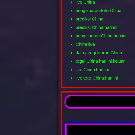
live China
pengeluaran toto China
prediksi China
prediksi China hari ini
pengeluaran China hari ini
China live
data pengeluaran China
togel China hari ini keluar
live China hari ini
live toto China hari ini