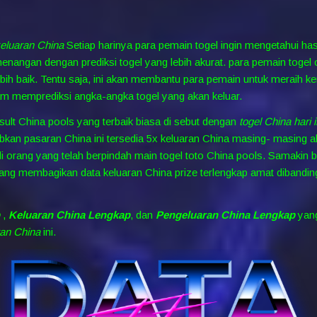
eluaran China
Setiap harinya para pemain togel ingin mengetahui ha
menangan dengan prediksi togel yang lebih akurat. para pemain toge
ebih baik. Tentu saja, ini akan membantu para pemain untuk meraih k
alam memprediksi angka-angka togel yang akan keluar.
ult China pools yang terbaik biasa di sebut dengan
togel China hari i
abkan pasaran China ini tersedia 5x keluaran China masing- masing a
kali orang yang telah berpindah main togel toto China pools. Samakin
ng membagikan data keluaran China prize terlengkap amat dibanding
,
Keluaran China Lengkap
, dan
Pengeluaran China Lengkap
yang
ran China
ini.