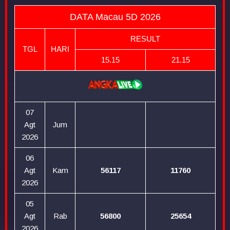
DATA Macau 5D 2026
RESULT
TGL
HARI
15.15
21.15
07
Agt
Jum
2026
06
Agt
Kam
56117
11760
2026
05
Agt
Rab
56800
25654
2026