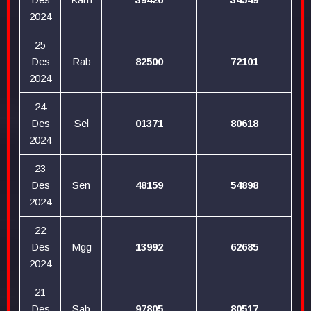
2024
25
Des
Rab
82500
72101
2024
24
Des
Sel
01371
80618
2024
23
Des
Sen
48159
54898
2024
22
Des
Mgg
13992
62685
2024
21
Des
Sab
97805
80517