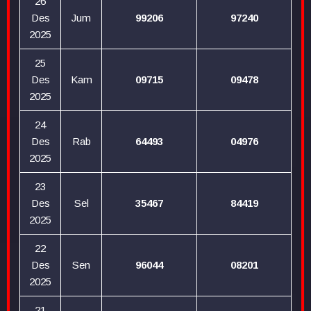
26
Des
Jum
99206
97240
2025
25
Des
Kam
09715
09478
2025
24
Des
Rab
64493
04976
2025
23
Des
Sel
35467
84419
2025
22
Des
Sen
96044
08201
2025
21