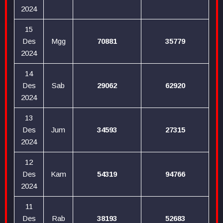
2024
15
Des
Mgg
70881
35779
2024
14
Des
Sab
29062
62920
2024
13
Des
Jum
34593
27315
2024
12
Des
Kam
54319
94766
2024
11
Des
Rab
38193
52683