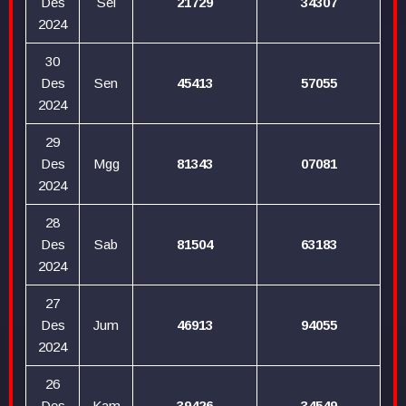
Des
Sel
21729
34307
2024
30
Des
Sen
45413
57055
2024
29
Des
Mgg
81343
07081
2024
28
Des
Sab
81504
63183
2024
27
Des
Jum
46913
94055
2024
26
Des
Kam
39426
34549