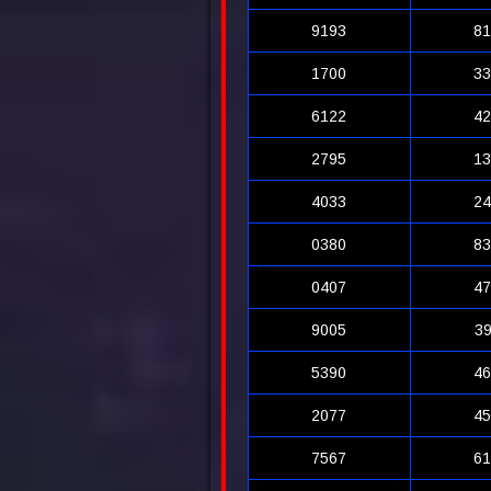
9193
81
1700
33
6122
42
2795
13
4033
24
0380
83
0407
47
9005
39
5390
46
2077
45
7567
61