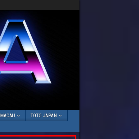
 MACAU
TOTO JAPAN