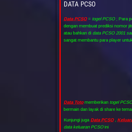
DATA PCSO
Data PCSO
=
togel PCSO
; Para p
dengan membuat prediksi nomor jit
atau bahkan di
data PCSO 2001 sa
sangat membantu para player unt
Data Toto
memberikan
togel PCSO 
bermain dan layak di share ke te
Kunjungi juga
Data PCSO
,
Kelua
data keluaran
PCSO
ini