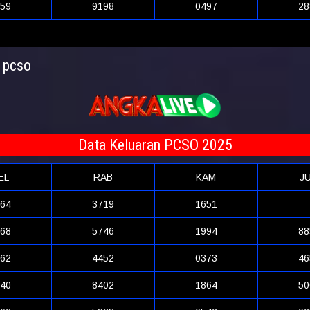
59
9198
0497
28
 pcso
Data Keluaran PCSO 2025
EL
RAB
KAM
J
64
3719
1651
68
5746
1994
88
62
4452
0373
46
40
8402
1864
50