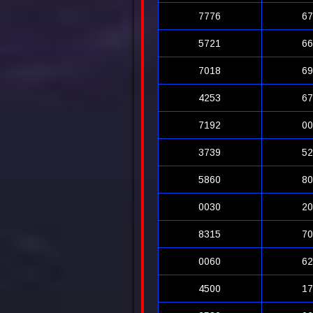
7776
67
5721
66
7018
69
4253
67
7192
00
3739
52
5860
80
0030
20
8315
70
0060
62
4500
17