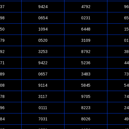
37
9424
4792
96
98
0654
0231
65
50
1094
6448
15
79
0520
3109
01
92
3253
8792
38
71
9422
5236
44
89
0657
3483
73
08
9114
5845
54
78
3117
9705
74
96
0111
8223
24
84
7031
8026
49