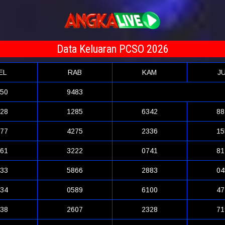
Data Keluaran PCSO 2026
EL
RAB
KAM
J
50
9483
28
1285
6342
88
77
4275
2336
15
61
3222
0741
81
33
5866
2883
04
34
0589
6100
47
38
2607
2328
71