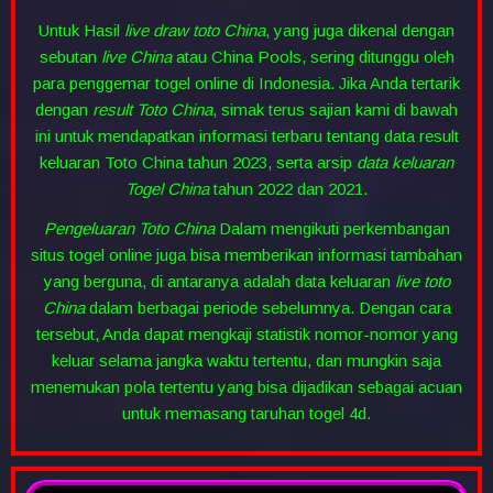
Untuk Hasil
live draw toto China
, yang juga dikenal dengan
sebutan
live China
atau China Pools, sering ditunggu oleh
para penggemar togel online di Indonesia. Jika Anda tertarik
dengan
result Toto China
, simak terus sajian kami di bawah
ini untuk mendapatkan informasi terbaru tentang data result
keluaran Toto China tahun 2023, serta arsip
data keluaran
Togel China
tahun 2022 dan 2021.
Pengeluaran Toto China
Dalam mengikuti perkembangan
situs togel online juga bisa memberikan informasi tambahan
yang berguna, di antaranya adalah data keluaran
live toto
China
dalam berbagai periode sebelumnya. Dengan cara
tersebut, Anda dapat mengkaji statistik nomor-nomor yang
keluar selama jangka waktu tertentu, dan mungkin saja
menemukan pola tertentu yang bisa dijadikan sebagai acuan
untuk memasang taruhan togel 4d.