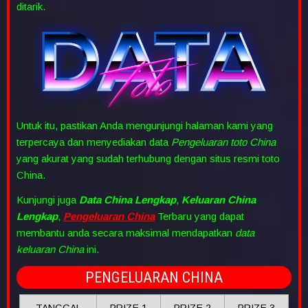
ditarik.
Untuk itu, pastikan Anda mengunjungi halaman kami yang
terpercaya dan menyediakan data
Pengeluaran toto China
yang akurat yang sudah terhubung dengan situs resmi toto
China.
Kunjungi juga
Data China Lengkap
,
Keluaran China
Lengkap
,
Pengeluaran China
Terbaru yang dapat
membantu anda secara maksimal mendapatkan
data
keluaran China
ini.
PENGELUARAN CHINA