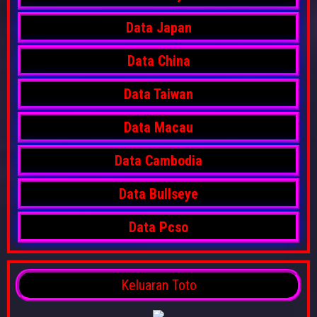
Data Japan
Data China
Data Taiwan
Data Macau
Data Cambodia
Data Bullseye
Data Pcso
Keluaran Toto