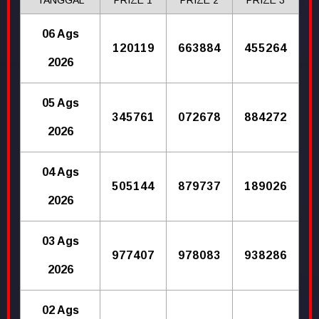
TANGGAL
PRIZE 1
PRIZE 2
PRIZE 3
06 Ags
120119
663884
455264
2026
05 Ags
345761
072678
884272
2026
04 Ags
505144
879737
189026
2026
03 Ags
977407
978083
938286
2026
02 Ags