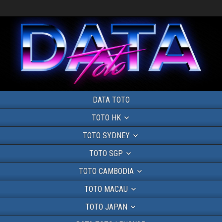
DATA TOTO
TOTO HK
TOTO SYDNEY
TOTO SGP
TOTO CAMBODIA
TOTO MACAU
TOTO JAPAN