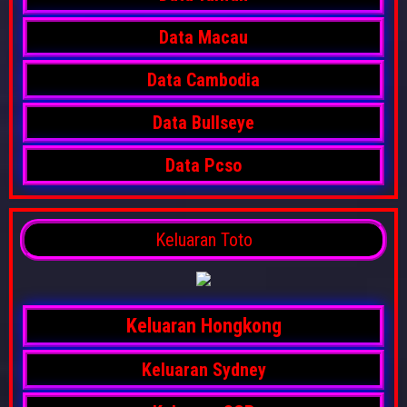
Data Macau
Data Cambodia
Data Bullseye
Data Pcso
Keluaran Toto
Keluaran Hongkong
Keluaran Sydney