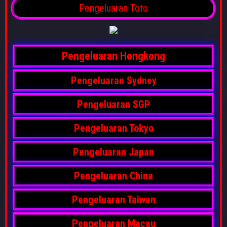
Pengeluaran Toto
Pengeluaran Hongkong
Pengeluaran Sydney
Pengeluaran SGP
Pengeluaran Tokyo
Pengeluaran Japan
Pengeluaran China
Pengeluaran Taiwan
Pengeluaran Macau