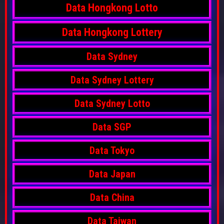
Data Hongkong Lotto
Data Hongkong Lottery
Data Sydney
Data Sydney Lottery
Data Sydney Lotto
Data SGP
Data Tokyo
Data Japan
Data China
Data Taiwan