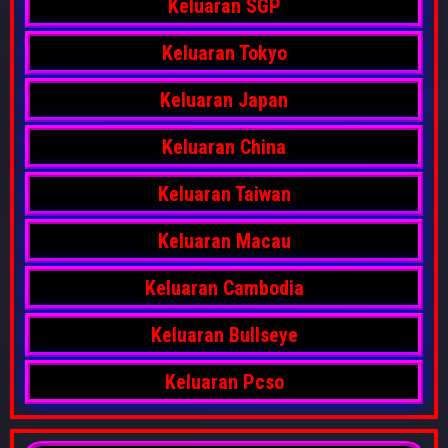
Keluaran SGP
Keluaran Tokyo
Keluaran Japan
Keluaran China
Keluaran Taiwan
Keluaran Macau
Keluaran Cambodia
Keluaran Bullseye
Keluaran Pcso