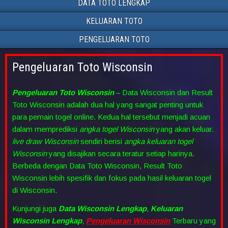
DATA TOTO LENGKAP
KELUARAN TOTO
PENGELUARAN TOTO
Pengeluaran Toto Wisconsin
Pengeluaran Toto Wisconsin
– Data Wisconsin dan Result
Toto Wisconsin adalah dua hal yang sangat penting untuk
para pemain togel online. Kedua hal tersebut menjadi acuan
dalam memprediksi
angka togel Wisconsin
yang akan keluar.
live draw Wisconsin
sendiri berisi
angka keluaran togel
Wisconsin
yang disajikan secara teratur setiap harinya.
Berbeda dengan Data Toto Wisconsin, Result Toto
Wisconsin lebih spesifik dan fokus pada hasil keluaran togel
di Wisconsin.
Kunjungi juga
Data Wisconsin Lengkap
,
Keluaran
Wisconsin Lengkap
,
Pengeluaran Wisconsin
Terbaru yang