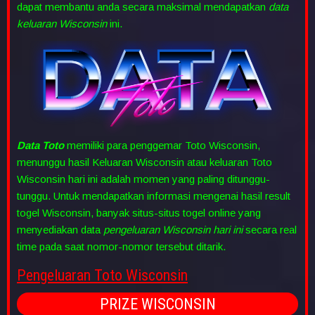
dapat membantu anda secara maksimal mendapatkan
data
keluaran Wisconsin
ini.
Data Toto
memiliki para penggemar Toto Wisconsin,
menunggu hasil Keluaran Wisconsin atau keluaran Toto
Wisconsin hari ini adalah momen yang paling ditunggu-
tunggu. Untuk mendapatkan informasi mengenai hasil result
togel Wisconsin, banyak situs-situs togel online yang
menyediakan data
pengeluaran Wisconsin hari ini
secara real
time pada saat nomor-nomor tersebut ditarik.
Pengeluaran Toto Wisconsin
PRIZE WISCONSIN