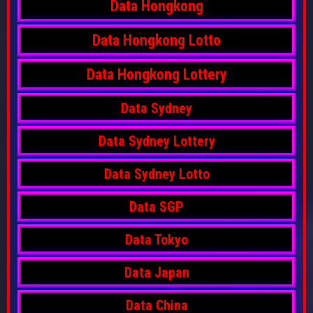
Data Hongkong
Data Hongkong Lotto
Data Hongkong Lottery
Data Sydney
Data Sydney Lottery
Data Sydney Lotto
Data SGP
Data Tokyo
Data Japan
Data China