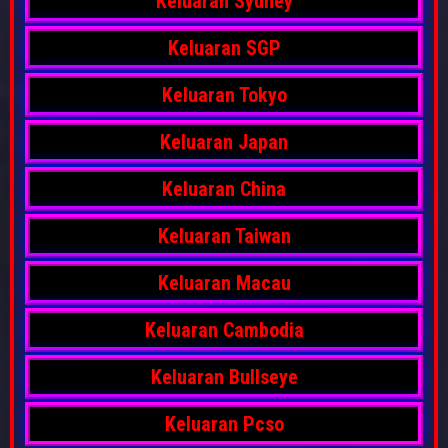
Keluaran Sydney
Keluaran SGP
Keluaran Tokyo
Keluaran Japan
Keluaran China
Keluaran Taiwan
Keluaran Macau
Keluaran Cambodia
Keluaran Bullseye
Keluaran Pcso