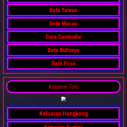
Data Taiwan
Data Macau
Data Cambodia
Data Bullseye
Data Pcso
Keluaran Toto
Keluaran Hongkong