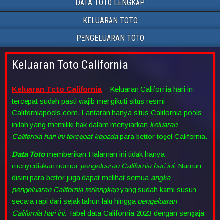
DATA TOTO LENGKAP
KELUARAN TOTO
PENGELUARAN TOTO
Keluaran Toto California
Keluaran Toto California
= Keluaran California hari ini
tercepat sudah pasti wajib mengikuti situs resmi
Californiapools.com. Lantaran hanya situs California pools
inilah yang memiliki hak dalam menyiarkan
keluaran
California hari ini tercepat kepada
para bettor togel California.
Data Toto
memberikan Halaman ini tidak hanya
menyediakan nomor
pengeluaran California hari ini
. Namun
disini para bettor juga dapat melihat semua
angka
pengeluaran California terlengkap
yang sudah kami susun
secara rapi dari sejak tahun lalu hingga
pengeluaran
California hari ini
. Tabel data California 2023 dengan sengaja