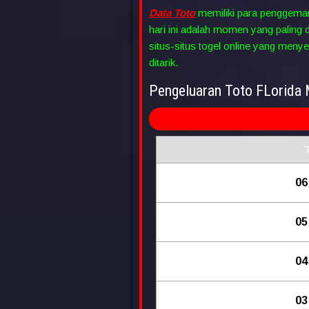
Data Toto
memiliki para penggemar
hari ini adalah momen yang paling 
situs-situs togel online yang meny
ditarik.
Pengeluaran Toto FLorida
06
05
04
03