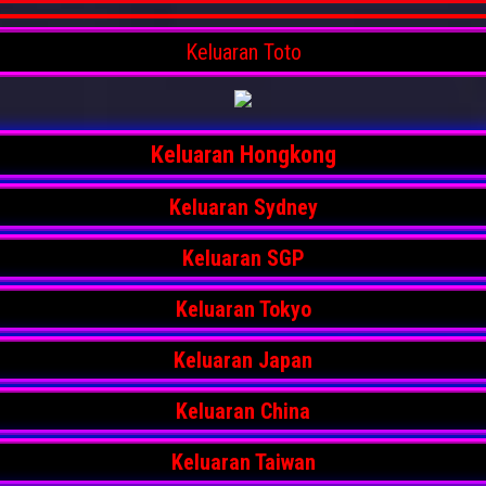
Keluaran Toto
Keluaran Hongkong
Keluaran Sydney
Keluaran SGP
Keluaran Tokyo
Keluaran Japan
Keluaran China
Keluaran Taiwan