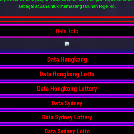
sebagai acuan untuk memasang taruhan togel 4d.
Data Toto
Data Hongkong
Data Hongkong Lotto
Data Hongkong Lottery
Data Sydney
Data Sydney Lottery
Data Sydney Lotto