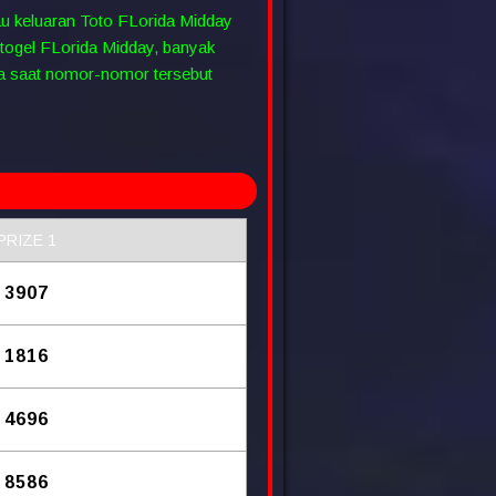
u keluaran Toto FLorida Midday
 togel FLorida Midday, banyak
da saat nomor-nomor tersebut
PRIZE 1
3907
1816
4696
8586