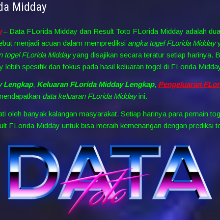
ida Midday
y
– Data FLorida Midday dan Result Toto FLorida Midday adalah dua 
rsebut menjadi acuan dalam memprediksi
angka togel FLorida Midday
y
n togel FLorida Midday
yang disajikan secara teratur setiap harinya
lebih spesifik dan fokus pada hasil keluaran togel di FLorida Midda
y Lengkap
,
Keluaran FLorida Midday Lengkap
,
Pengeluaran FLor
 mendapatkan
data keluaran FLorida Midday
ini.
ti oleh banyak kalangan masyarakat. Setiap harinya para pemain tog
lt FLorida Midday untuk bisa meraih kemenangan dengan prediksi tog