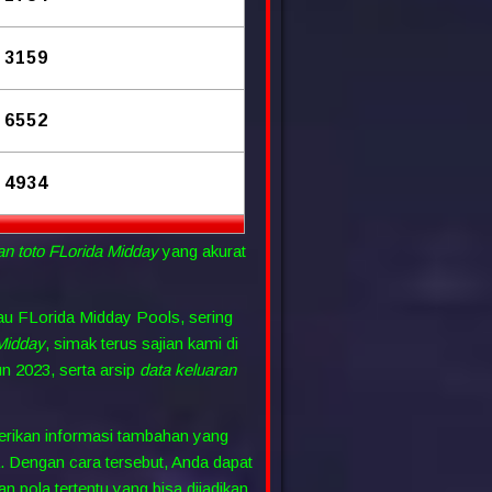
3159
6552
4934
n toto FLorida Midday
yang akurat
au FLorida Midday Pools, sering
 Midday
, simak terus sajian kami di
n 2023, serta arsip
data keluaran
erikan informasi tambahan yang
 Dengan cara tersebut, Anda dapat
 pola tertentu yang bisa dijadikan