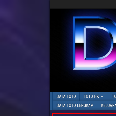
DATA TOTO
TOTO HK
T
DATA TOTO LENGKAP
KELUAR