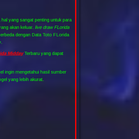
hal yang sangat penting untuk para
ang akan keluar.
live draw FLorida
. Berbeda dengan Data Toto FLorida
y.
ida Midday
Terbaru yang dapat
el ingin mengetahui hasil sumber
el yang lebih akurat.