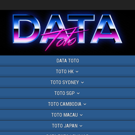
DATA TOTO
TOTO HK
TOTO SYDNEY
TOTO SGP
TOTO CAMBODIA
TOTO MACAU
TOTO JAPAN