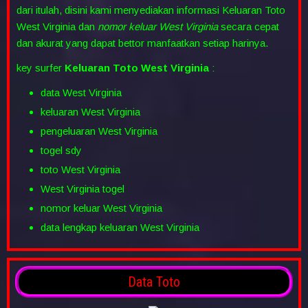
dari itulah, disini kami menyediakan informasi Keluaran Toto
West Virginia dan
nomor keluar West Virginia
secara cepat
dan akurat yang dapat bettor manfaatkan setiap harinya.
key surfer
Keluaran Toto West Virginia
:
data West Virginia
keluaran West Virginia
pengeluaran West Virginia
togel sdy
toto West Virginia
West Virginia togel
nomor keluar West Virginia
data lengkap keluaran West Virginia
Data Toto