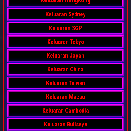
Keluaran Hongkong
Keluaran Sydney
Keluaran SGP
Keluaran Tokyo
Keluaran Japan
Keluaran China
Keluaran Taiwan
Keluaran Macau
Keluaran Cambodia
Keluaran Bullseye