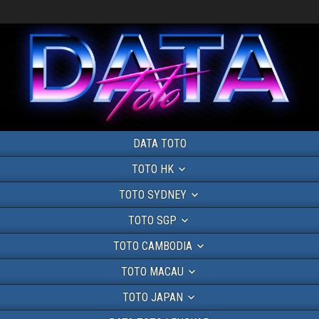
DATA TOTO
TOTO HK
TOTO SYDNEY
TOTO SGP
TOTO CAMBODIA
TOTO MACAU
TOTO JAPAN