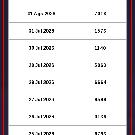
01 Ags 2026
7018
31 Jul 2026
1573
30 Jul 2026
1140
29 Jul 2026
5063
28 Jul 2026
6664
27 Jul 2026
9588
26 Jul 2026
0136
25 Jul 2026
6793