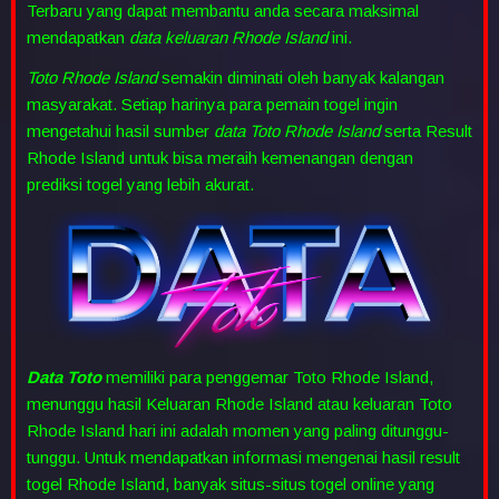
Terbaru yang dapat membantu anda secara maksimal
mendapatkan
data keluaran Rhode Island
ini.
Toto Rhode Island
semakin diminati oleh banyak kalangan
masyarakat. Setiap harinya para pemain togel ingin
mengetahui hasil sumber
data Toto Rhode Island
serta Result
Rhode Island untuk bisa meraih kemenangan dengan
prediksi togel yang lebih akurat.
Data Toto
memiliki para penggemar Toto Rhode Island,
menunggu hasil Keluaran Rhode Island atau keluaran Toto
Rhode Island hari ini adalah momen yang paling ditunggu-
tunggu. Untuk mendapatkan informasi mengenai hasil result
togel Rhode Island, banyak situs-situs togel online yang