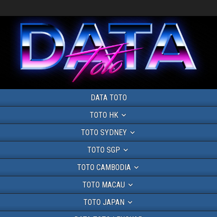
DATA TOTO
TOTO HK
TOTO SYDNEY
TOTO SGP
TOTO CAMBODIA
TOTO MACAU
TOTO JAPAN