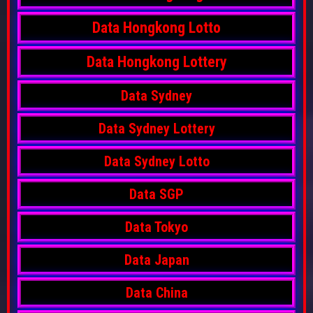
Data Hongkong Lotto
Data Hongkong Lottery
Data Sydney
Data Sydney Lottery
Data Sydney Lotto
Data SGP
Data Tokyo
Data Japan
Data China