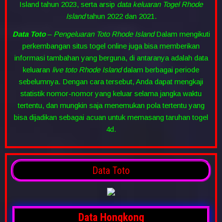
Island tahun 2023, serta arsip
data keluaran Togel Rhode
Island
tahun 2022 dan 2021.
Data Toto
–
Pengeluaran Toto Rhode Island
Dalam mengikuti
perkembangan situs togel online juga bisa memberikan
informasi tambahan yang berguna, di antaranya adalah data
keluaran
live toto Rhode Island
dalam berbagai periode
sebelumnya. Dengan cara tersebut, Anda dapat mengkaji
statistik nomor-nomor yang keluar selama jangka waktu
tertentu, dan mungkin saja menemukan pola tertentu yang
bisa dijadikan sebagai acuan untuk memasang taruhan togel
4d.
Data Toto
Data Hongkong