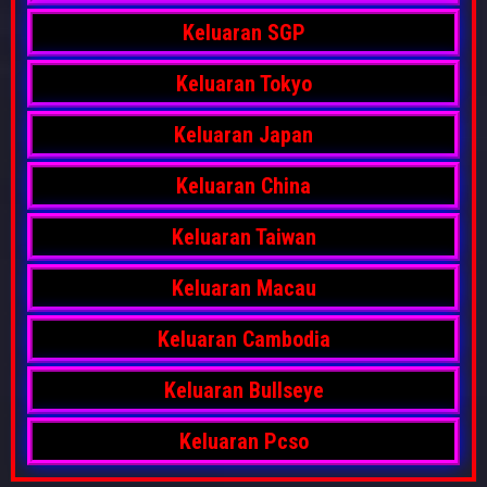
Keluaran SGP
Keluaran Tokyo
Keluaran Japan
Keluaran China
Keluaran Taiwan
Keluaran Macau
Keluaran Cambodia
Keluaran Bullseye
Keluaran Pcso