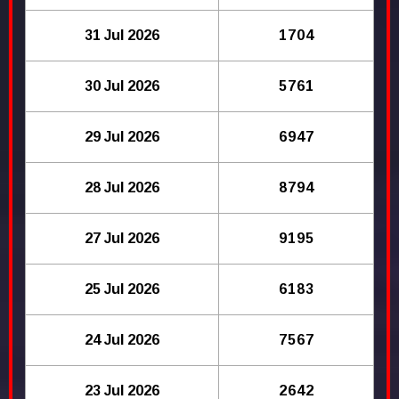
31 Jul 2026
1704
30 Jul 2026
5761
29 Jul 2026
6947
28 Jul 2026
8794
27 Jul 2026
9195
25 Jul 2026
6183
24 Jul 2026
7567
23 Jul 2026
2642