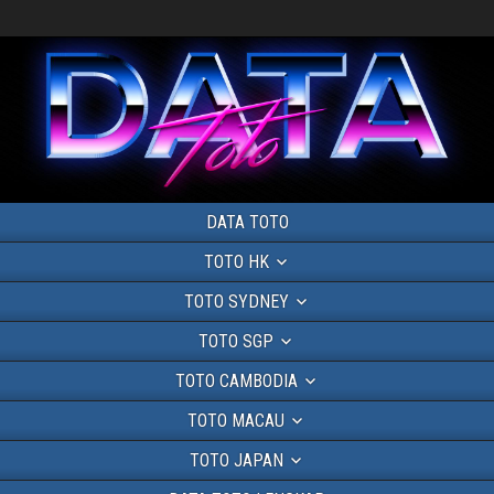
DATA TOTO
TOTO HK
TOTO SYDNEY
TOTO SGP
TOTO CAMBODIA
TOTO MACAU
TOTO JAPAN