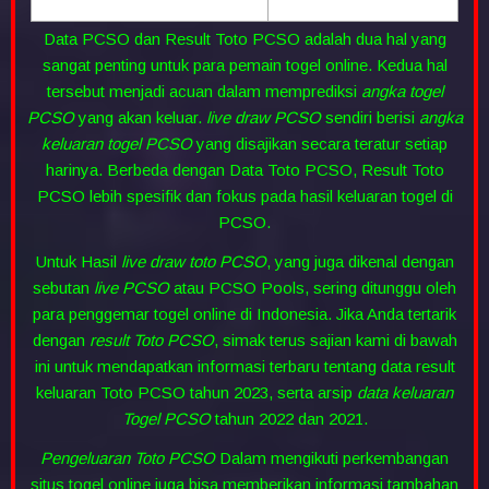
Data PCSO dan Result Toto PCSO adalah dua hal yang
sangat penting untuk para pemain togel online. Kedua hal
tersebut menjadi acuan dalam memprediksi
angka togel
PCSO
yang akan keluar.
live draw PCSO
sendiri berisi
angka
keluaran togel PCSO
yang disajikan secara teratur setiap
harinya. Berbeda dengan Data Toto PCSO, Result Toto
PCSO lebih spesifik dan fokus pada hasil keluaran togel di
PCSO.
Untuk Hasil
live draw toto PCSO
, yang juga dikenal dengan
sebutan
live PCSO
atau PCSO Pools, sering ditunggu oleh
para penggemar togel online di Indonesia. Jika Anda tertarik
dengan
result Toto PCSO
, simak terus sajian kami di bawah
ini untuk mendapatkan informasi terbaru tentang data result
keluaran Toto PCSO tahun 2023, serta arsip
data keluaran
Togel PCSO
tahun 2022 dan 2021.
Pengeluaran Toto PCSO
Dalam mengikuti perkembangan
situs togel online juga bisa memberikan informasi tambahan