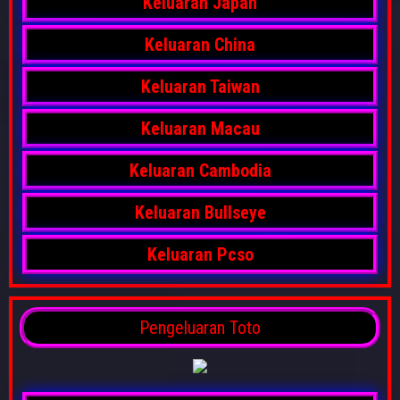
Keluaran Japan
Keluaran China
Keluaran Taiwan
Keluaran Macau
Keluaran Cambodia
Keluaran Bullseye
Keluaran Pcso
Pengeluaran Toto