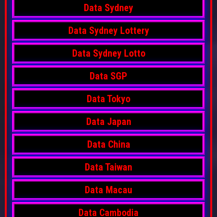
Data Sydney
Data Sydney Lottery
Data Sydney Lotto
Data SGP
Data Tokyo
Data Japan
Data China
Data Taiwan
Data Macau
Data Cambodia