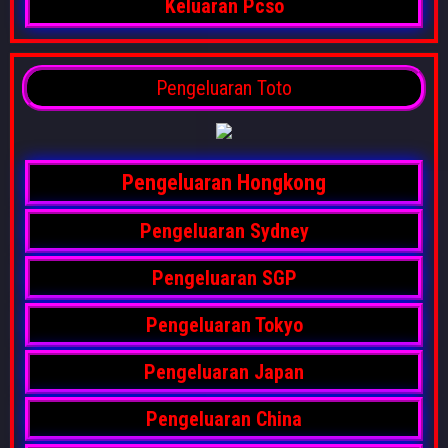
Keluaran Pcso
Pengeluaran Toto
Pengeluaran Hongkong
Pengeluaran Sydney
Pengeluaran SGP
Pengeluaran Tokyo
Pengeluaran Japan
Pengeluaran China