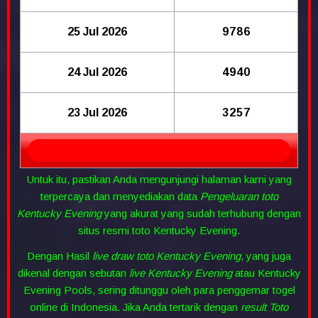
25 Jul 2026
9786
24 Jul 2026
4940
23 Jul 2026
3257
Untuk itu, pastikan Anda mengunjungi halaman kami yang
terpercaya dan menyediakan data
Pengeluaran toto
Kentucky Evening
yang akurat yang sudah terhubung dengan
situs resmi toto Kentucky Evening.
Dengan Hasil
live draw toto Kentucky Evening
, yang juga
dikenal dengan sebutan
live Kentucky Evening
atau Kentucky
Evening Pools, sering ditunggu oleh para penggemar togel
online di Indonesia. Jika Anda tertarik dengan
result Toto