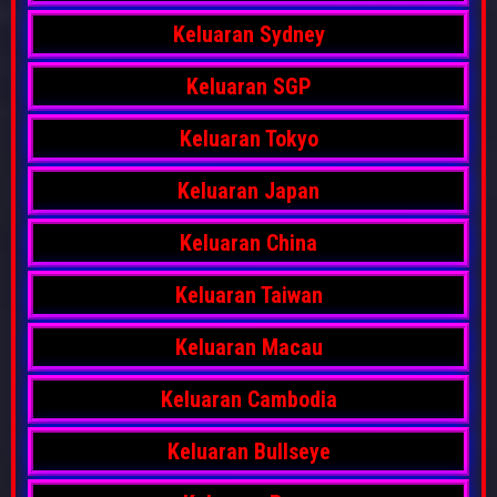
Keluaran Sydney
Keluaran SGP
Keluaran Tokyo
Keluaran Japan
Keluaran China
Keluaran Taiwan
Keluaran Macau
Keluaran Cambodia
Keluaran Bullseye