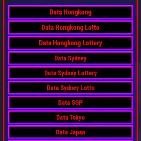
Data Hongkong
Data Hongkong Lotto
Data Hongkong Lottery
Data Sydney
Data Sydney Lottery
Data Sydney Lotto
Data SGP
Data Tokyo
Data Japan