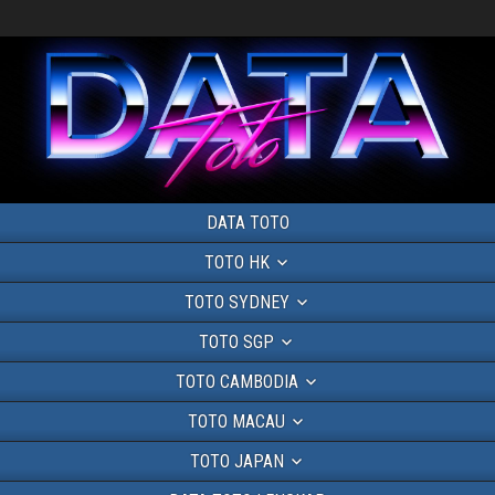
DATA TOTO
TOTO HK
TOTO SYDNEY
TOTO SGP
TOTO CAMBODIA
TOTO MACAU
TOTO JAPAN