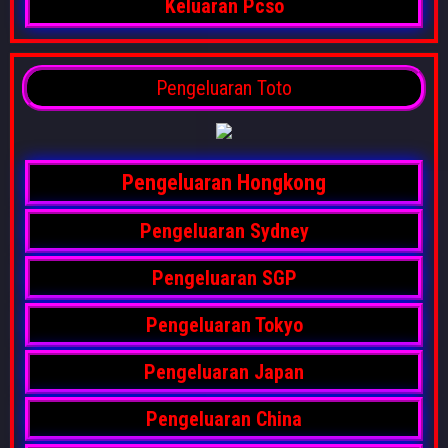
Keluaran Pcso
Pengeluaran Toto
Pengeluaran Hongkong
Pengeluaran Sydney
Pengeluaran SGP
Pengeluaran Tokyo
Pengeluaran Japan
Pengeluaran China