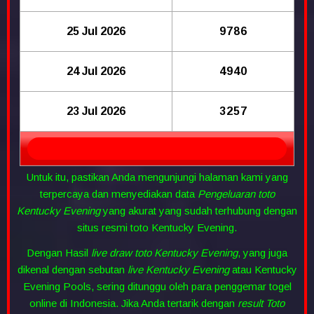
25 Jul 2026
9786
24 Jul 2026
4940
23 Jul 2026
3257
Untuk itu, pastikan Anda mengunjungi halaman kami yang
terpercaya dan menyediakan data
Pengeluaran toto
Kentucky Evening
yang akurat yang sudah terhubung dengan
situs resmi toto Kentucky Evening.
Dengan Hasil
live draw toto Kentucky Evening
, yang juga
dikenal dengan sebutan
live Kentucky Evening
atau Kentucky
Evening Pools, sering ditunggu oleh para penggemar togel
online di Indonesia. Jika Anda tertarik dengan
result Toto