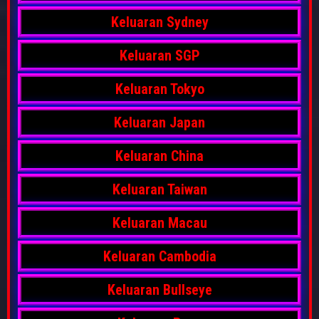
Keluaran Sydney
Keluaran SGP
Keluaran Tokyo
Keluaran Japan
Keluaran China
Keluaran Taiwan
Keluaran Macau
Keluaran Cambodia
Keluaran Bullseye