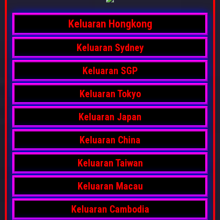
Keluaran Hongkong
Keluaran Sydney
Keluaran SGP
Keluaran Tokyo
Keluaran Japan
Keluaran China
Keluaran Taiwan
Keluaran Macau
Keluaran Cambodia