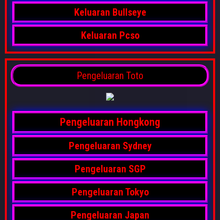
Keluaran Bullseye
Keluaran Pcso
Pengeluaran Toto
Pengeluaran Hongkong
Pengeluaran Sydney
Pengeluaran SGP
Pengeluaran Tokyo
Pengeluaran Japan