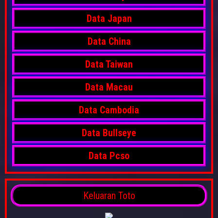
Data Japan
Data China
Data Taiwan
Data Macau
Data Cambodia
Data Bullseye
Data Pcso
Keluaran Toto