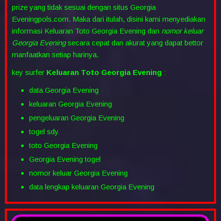
prize yang tidak sesuai dengan situs Georgia
Eveningpols.com. Maka dari itulah, disini kami menyediakan
informasi Keluaran Toto Georgia Evening dan
nomor keluar
Georgia Evening
secara cepat dan akurat yang dapat bettor
manfaatkan setiap harinya.
key surfer
Keluaran Toto Georgia Evening
:
data Georgia Evening
keluaran Georgia Evening
pengeluaran Georgia Evening
togel sdy
toto Georgia Evening
Georgia Evening togel
nomor keluar Georgia Evening
data lengkap keluaran Georgia Evening