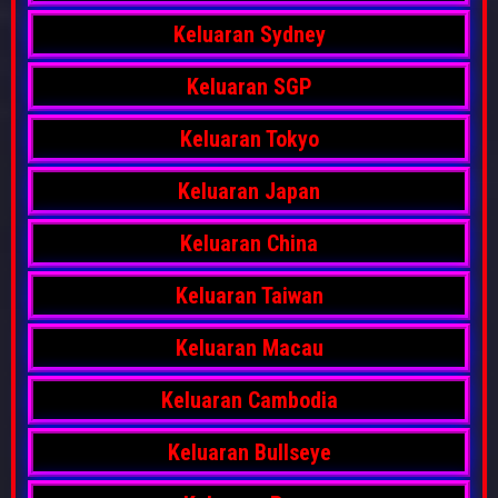
Keluaran Sydney
Keluaran SGP
Keluaran Tokyo
Keluaran Japan
Keluaran China
Keluaran Taiwan
Keluaran Macau
Keluaran Cambodia
Keluaran Bullseye