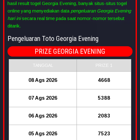
hasil result togel Georgia Evening, banyak situs-situs togel
online yang menyediakan data
pengeluaran Georgia Evening
hari ini
secara real time pada saat nomor-nomor tersebut
ditarik.
Pengeluaran Toto Georgia Evening
PRIZE GEORGIA EVENING
TANGGAL
PRIZE 1
08 Ags 2026
4668
07 Ags 2026
5388
06 Ags 2026
2083
05 Ags 2026
7523