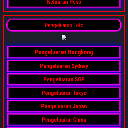
Keluaran Pcso
Pengeluaran Toto
Pengeluaran Hongkong
Pengeluaran Sydney
Pengeluaran SGP
Pengeluaran Tokyo
Pengeluaran Japan
Pengeluaran China