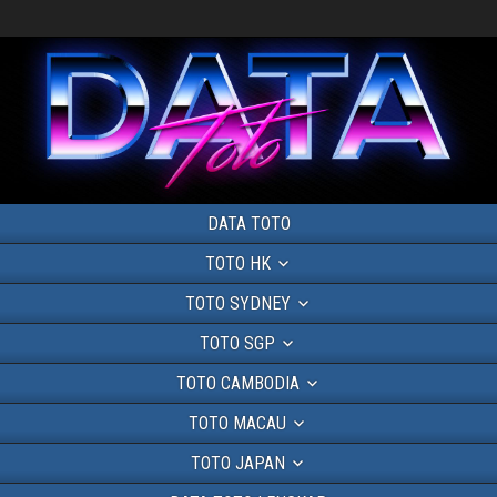
DATA TOTO
TOTO HK
TOTO SYDNEY
TOTO SGP
TOTO CAMBODIA
TOTO MACAU
TOTO JAPAN