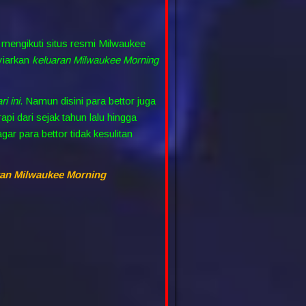
 mengikuti situs resmi Milwaukee
yiarkan
keluaran Milwaukee Morning
i ini
. Namun disini para bettor juga
i dari sejak tahun lalu hingga
ar para bettor tidak kesulitan
ran
Milwaukee Morning