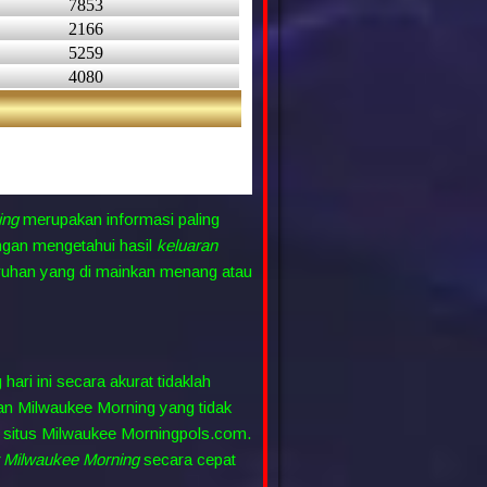
ing
merupakan informasi paling
ngan mengetahui hasil
keluaran
aruhan yang di mainkan menang atau
ari ini secara akurat tidaklah
ran Milwaukee Morning yang tidak
 situs Milwaukee Morningpols.com.
 Milwaukee Morning
secara cepat