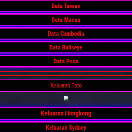
Data Taiwan
Data Macau
Data Cambodia
Data Bullseye
Data Pcso
Keluaran Toto
Keluaran Hongkong
Keluaran Sydney