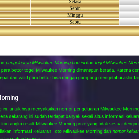
an
pengeluaran Milwaukee Morning hari ini
dari
togel Milwaukee Morn
an para bettor togel Milwaukee Morning dimanapun berada. Karena de
epat dan valid para bettor bisa dengan gampang mengetahui akhir t
Morning
g ini, untuk bisa menyaksikan nomor pengeluaran Milwaukee Morning h
na sekarang ini sudah terdapat banyak sekali situs informasi kelua
an angka result Milwaukee Morning prize yang tidak sesuai dengan
yediakan informasi Keluaran Toto Milwaukee Morning dan
nomor keluar
atkan setiap harinya.