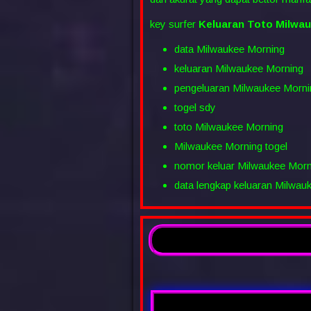
key surfer
Keluaran Toto Milwa
data Milwaukee Morning
keluaran Milwaukee Morning
pengeluaran Milwaukee Morni
togel sdy
toto Milwaukee Morning
Milwaukee Morning togel
nomor keluar Milwaukee Morn
data lengkap keluaran Milwau