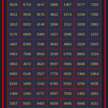
9529
8719
4147
2986
1487
0177
7203
6011
9503
9576
9832
1674
3169
7265
2610
6302
4149
2696
1110
1838
2682
0175
8669
3080
1627
2096
1802
1153
4497
8266
7945
6642
4680
1826
5943
0953
7588
0556
2599
5756
8863
1024
0802
4072
4820
9597
3868
8646
3985
6083
0145
7637
7776
3603
7480
3454
8183
1660
7242
8780
5592
4793
9305
1489
1060
6771
6567
7500
1435
2661
3357
5001
9403
9339
4908
6948
4151