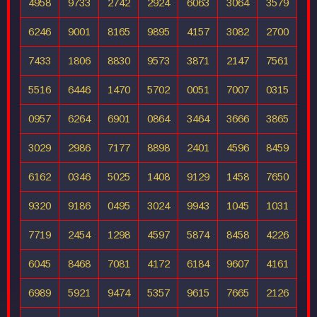
4958
9733
2742
2924
6063
3064
3579
6246
9001
8165
9895
4157
3082
2700
7433
1806
8830
9573
3871
2147
7561
5516
6446
1470
5702
0051
7007
0315
0957
6264
6901
0864
3464
3666
3865
3029
2986
7177
8898
2401
4596
8459
6162
0346
5025
1408
9129
1458
7650
9320
9186
0495
3024
9943
1045
1031
7719
2454
1298
4597
5874
8458
4226
6045
8468
7081
4172
6184
9607
4161
6989
5921
9474
5357
9615
7665
2126