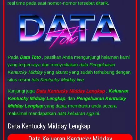
real time pada saat nomor-nomor tersebut ditarik.
Pada
Data Toto
, pastikan Anda mengunjungi halaman kami
yang terpercaya dan menyediakan
data Pengeluaran
Kentucky Midday
yang akurat yang sudah terhubung dengan
situs resmi
toto Kentucky Midday live
.
Kunjungi juga
Data Kentucky Midday Lengkap
,
Keluaran
Kentucky Midday Lengkap
, dan
Pengeluaran Kentucky
Midday Lengkap
yang dapat membantu anda secara
maksimal mendapatkan
data keluaran sgp
ini.
Data Kentucky Midday Lengkap
Data Keluaran Kentucky Midday