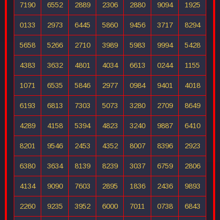
7190
6552
2889
2306
2880
9094
1925
0133
2973
6445
5860
9456
3717
8294
5658
5266
2710
3989
5983
9994
5428
4383
3632
4801
4034
6613
0244
1155
1071
6535
5846
2977
0984
9401
4018
6193
6813
7303
5073
3280
2709
8649
4289
4158
5394
4823
3240
9887
6410
8201
9546
2453
4352
8007
8396
2923
6380
3634
8139
8239
3037
6759
2806
4134
9090
7603
2895
1836
2436
9893
2260
9235
3952
6000
7011
0738
6843