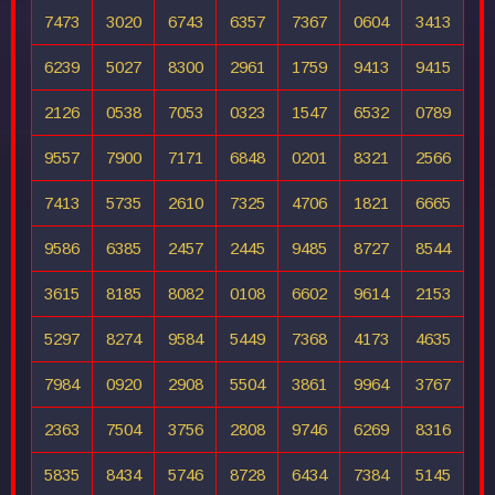
7473
3020
6743
6357
7367
0604
3413
6239
5027
8300
2961
1759
9413
9415
2126
0538
7053
0323
1547
6532
0789
9557
7900
7171
6848
0201
8321
2566
7413
5735
2610
7325
4706
1821
6665
9586
6385
2457
2445
9485
8727
8544
3615
8185
8082
0108
6602
9614
2153
5297
8274
9584
5449
7368
4173
4635
7984
0920
2908
5504
3861
9964
3767
2363
7504
3756
2808
9746
6269
8316
5835
8434
5746
8728
6434
7384
5145