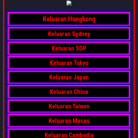
Keluaran Hongkong
Keluaran Sydney
Keluaran SGP
Keluaran Tokyo
Keluaran Japan
Keluaran China
Keluaran Taiwan
Keluaran Macau
Keluaran Cambodia