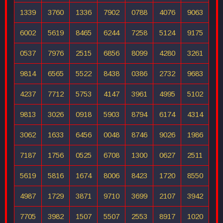
1339
3760
1336
7902
0788
4076
9063
6002
5619
8465
6244
7258
5124
9175
0537
7976
2515
6856
8099
4280
3261
9814
6565
5522
8438
0386
2732
9683
4237
7712
5753
4147
3961
4995
5102
9813
3026
0918
5903
8794
6174
4314
3062
1633
6456
0048
8746
9026
1986
7187
1756
0525
6708
1300
0627
2511
5619
5816
1674
8006
8423
1720
8550
4987
1729
3871
9710
3699
2107
3942
7705
3982
1507
5507
2553
8917
1020