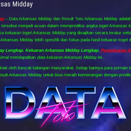
nsas Midday
ay
– Data Arkansas Midday dan Result Toto Arkansas Midday adalah 
al tersebut menjadi acuan dalam memprediksi
angka togel Arkansas 
a keluaran togel Arkansas Midday
yang disajikan secara teratur set
Arkansas Midday lebih spesifik dan fokus pada hasil keluaran togel 
ay Lengkap
,
Keluaran Arkansas Midday Lengkap
,
Pengeluaran A
simal mendapatkan
data keluaran Arkansas Midday
ini.
nati oleh banyak kalangan masyarakat. Setiap harinya para pemain t
sult Arkansas Midday untuk bisa meraih kemenangan dengan prediksi 