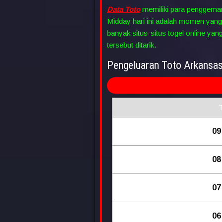
Data Toto
memiliki para penggemar
Midday hari ini adalah momen yang 
banyak situs-situs togel online ya
tersebut ditarik.
Pengeluaran Toto Arkansa
09
08
07
06