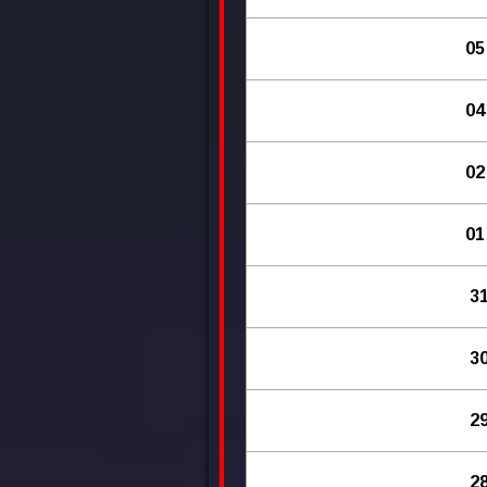
05
04
02
01
31
30
29
28