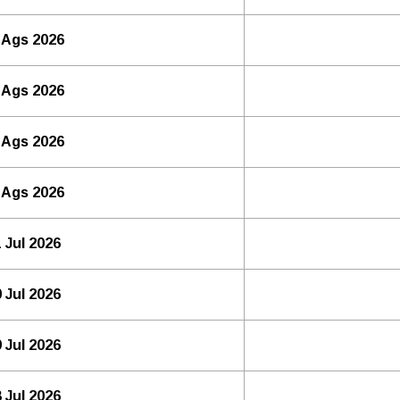
 Ags 2026
 Ags 2026
 Ags 2026
 Ags 2026
 Jul 2026
 Jul 2026
 Jul 2026
 Jul 2026