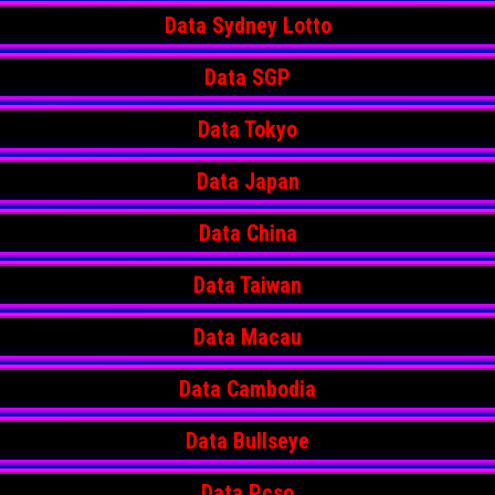
Data Sydney Lotto
Data SGP
Data Tokyo
Data Japan
Data China
Data Taiwan
Data Macau
Data Cambodia
Data Bullseye
Data Pcso