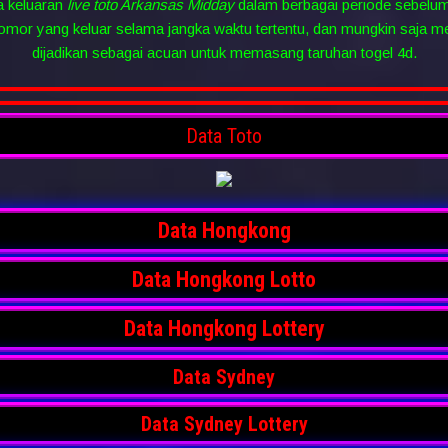
a keluaran
live toto Arkansas Midday
dalam berbagai periode sebelum
nomor yang keluar selama jangka waktu tertentu, dan mungkin saja m
dijadikan sebagai acuan untuk memasang taruhan togel 4d.
Data Toto
Data Hongkong
Data Hongkong Lotto
Data Hongkong Lottery
Data Sydney
Data Sydney Lottery