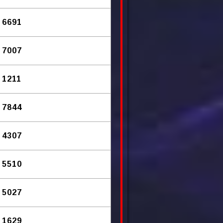
6691
7007
1211
7844
4307
5510
5027
1629