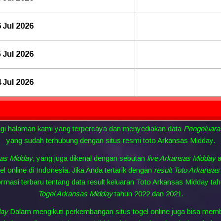
 Jul 2026
 Jul 2026
 Jul 2026
ungi halaman kami yang terpercaya dan menyediakan data
Pengeluara
yang sudah terhubung dengan situs resmi toto Arkansas Midday.
sas Midday
, yang juga dikenal dengan sebutan
live Arkansas Midday
a
l online di Indonesia. Jika Anda tertarik dengan
result Toto Arkansas
rmasi terbaru tentang data result keluaran Toto Arkansas Midday tah
Togel Arkansas Midday
tahun 2022 dan 2021.
day
Dalam mengikuti perkembangan situs togel online juga bisa mem