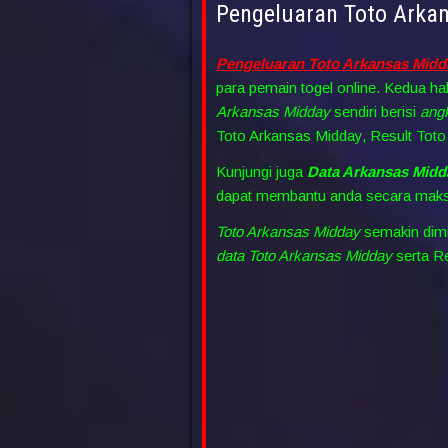
Pengeluaran Toto Arka
Pengeluaran Toto Arkansas Midd
para pemain togel online. Kedua h
Arkansas Midday
sendiri berisi
angk
Toto Arkansas Midday, Result Toto 
Kunjungi juga
Data Arkansas Midd
dapat membantu anda secara mak
Toto Arkansas Midday
semakin dimi
data Toto Arkansas Midday
serta Re