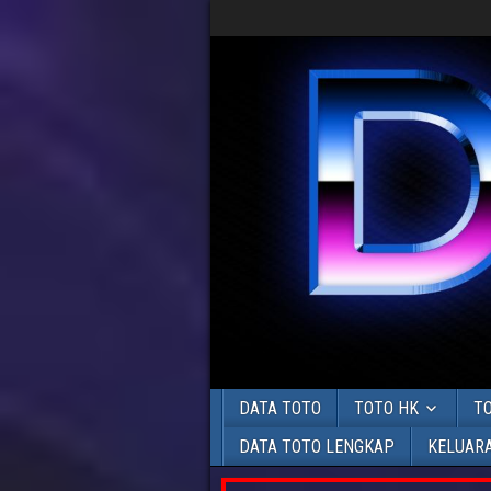
DATA TOTO
TOTO HK
T
DATA TOTO LENGKAP
KELUAR