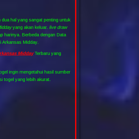
dua hal yang sangat penting untuk
Midday
yang akan keluar.
live draw
iap harinya. Berbeda dengan Data
di Arkansas Midday.
rkansas Midday
Terbaru yang
ogel ingin mengetahui hasil sumber
togel yang lebih akurat.