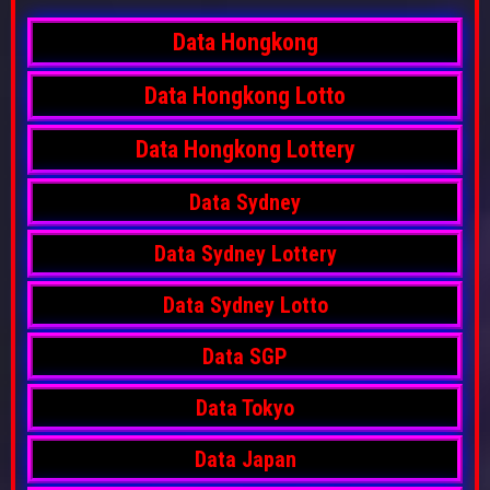
Data Hongkong
Data Hongkong Lotto
Data Hongkong Lottery
Data Sydney
Data Sydney Lottery
Data Sydney Lotto
Data SGP
Data Tokyo
Data Japan