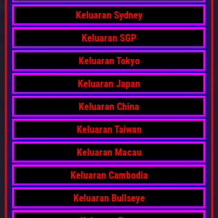
Keluaran Sydney
Keluaran SGP
Keluaran Tokyo
Keluaran Japan
Keluaran China
Keluaran Taiwan
Keluaran Macau
Keluaran Cambodia
Keluaran Bullseye