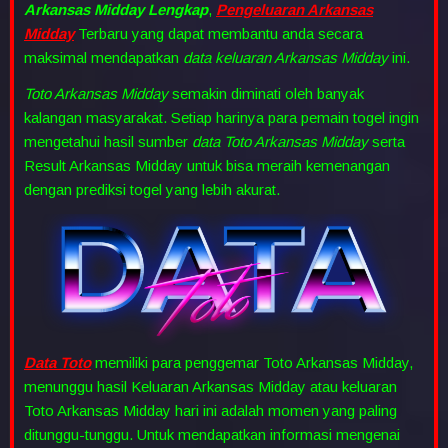
Arkansas Midday Lengkap
,
Pengeluaran Arkansas
Midday
Terbaru yang dapat membantu anda secara
maksimal mendapatkan
data keluaran Arkansas Midday
ini.
Toto Arkansas Midday
semakin diminati oleh banyak
kalangan masyarakat. Setiap harinya para pemain togel ingin
mengetahui hasil sumber
data Toto Arkansas Midday
serta
Result Arkansas Midday untuk bisa meraih kemenangan
dengan prediksi togel yang lebih akurat.
Data Toto
memiliki para penggemar Toto Arkansas Midday,
menunggu hasil Keluaran Arkansas Midday atau keluaran
Toto Arkansas Midday hari ini adalah momen yang paling
ditunggu-tunggu. Untuk mendapatkan informasi mengenai