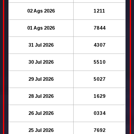
02 Ags 2026
1211
01 Ags 2026
7844
31 Jul 2026
4307
30 Jul 2026
5510
29 Jul 2026
5027
28 Jul 2026
1629
26 Jul 2026
0334
25 Jul 2026
7692