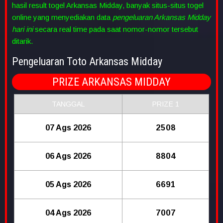
hasil result togel Arkansas Midday, banyak situs-situs togel
online yang menyediakan data
pengeluaran Arkansas Midday
hari ini
secara real time pada saat nomor-nomor tersebut
ditarik.
Pengeluaran Toto Arkansas Midday
PRIZE ARKANSAS MIDDAY
TANGGAL
PRIZE 1
07 Ags 2026
2508
06 Ags 2026
8804
05 Ags 2026
6691
04 Ags 2026
7007