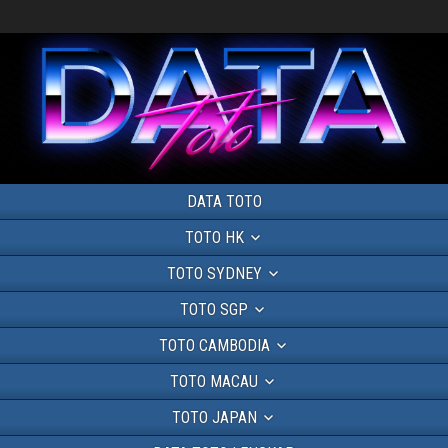
DATA TOTO
TOTO HK
TOTO SYDNEY
TOTO SGP
TOTO CAMBODIA
TOTO MACAU
TOTO JAPAN