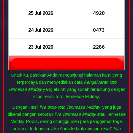
25 Jul 2026
4920
24 Jul 2026
0473
23 Jul 2026
2286
Untuk itu, pastikan Anda mengunjungi halaman kami yang
terpercaya dan menyediakan data
Pengeluaran toto
Tennesse Midday
yang akurat yang sudah terhubung dengan
situs resmi toto Tennesse Midday.
Dengan Hasil
live draw toto Tennesse Midday
, yang juga
dikenal dengan sebutan
live Tennesse Midday
atau Tennesse
Midday Pools, sering ditunggu oleh para penggemar togel
online di Indonesia. Jika Anda tertarik dengan
result Toto