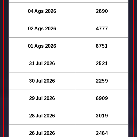
04 Ags 2026
2890
02 Ags 2026
4777
01 Ags 2026
8751
31 Jul 2026
2521
30 Jul 2026
2259
29 Jul 2026
6909
28 Jul 2026
3019
26 Jul 2026
2484