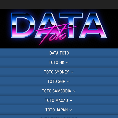
DATA TOTO
TOTO HK
TOTO SYDNEY
TOTO SGP
TOTO CAMBODIA
TOTO MACAU
TOTO JAPAN