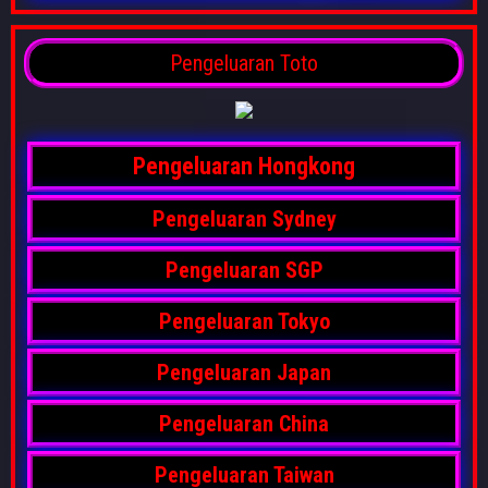
Pengeluaran Toto
Pengeluaran Hongkong
Pengeluaran Sydney
Pengeluaran SGP
Pengeluaran Tokyo
Pengeluaran Japan
Pengeluaran China
Pengeluaran Taiwan