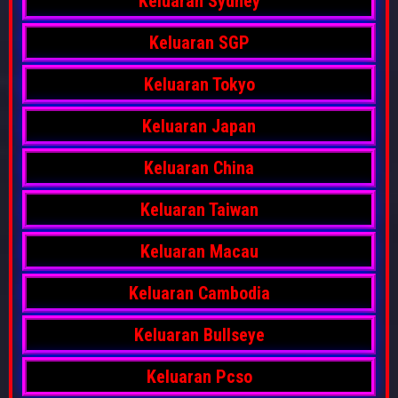
Keluaran Sydney
Keluaran SGP
Keluaran Tokyo
Keluaran Japan
Keluaran China
Keluaran Taiwan
Keluaran Macau
Keluaran Cambodia
Keluaran Bullseye
Keluaran Pcso