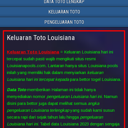
DATA TOTO LENGKAP
KELUARAN TOTO
PENGELUARAN TOTO
Keluaran Toto Louisiana
Keluaran Toto Louisiana
= Keluaran Louisiana hari ini
tercepat sudah pasti wajib mengikuti situs resmi
Louisianapools.com. Lantaran hanya situs Louisiana pools
inilah yang memiliki hak dalam menyiarkan
keluaran
Louisiana hari ini tercepat kepada
para bettor togel Louisiana.
Data Toto
memberikan Halaman ini tidak hanya
menyediakan nomor
pengeluaran Louisiana hari ini
. Namun
disini para bettor juga dapat melihat semua
angka
pengeluaran Louisiana terlengkap
yang sudah kami susun
secara rapi dari sejak tahun lalu hingga
pengeluaran
Louisiana hari ini
. Tabel data Louisiana 2023 dengan sengaja