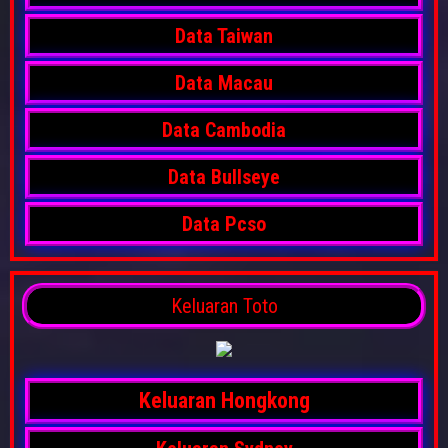
Data Taiwan
Data Macau
Data Cambodia
Data Bullseye
Data Pcso
Keluaran Toto
Keluaran Hongkong