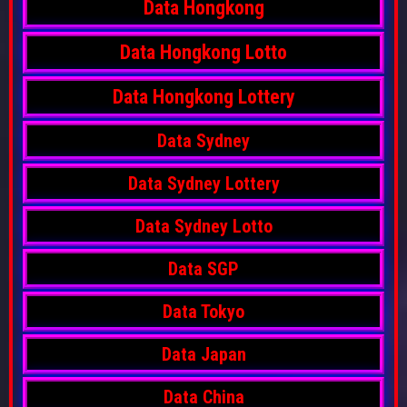
Data Hongkong
Data Hongkong Lotto
Data Hongkong Lottery
Data Sydney
Data Sydney Lottery
Data Sydney Lotto
Data SGP
Data Tokyo
Data Japan
Data China