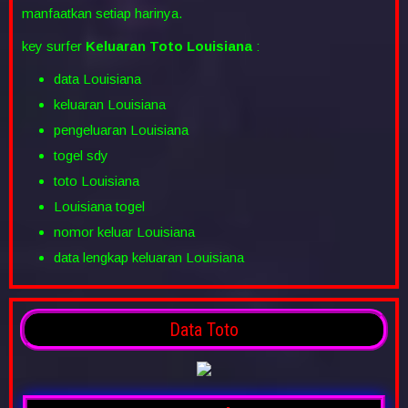
manfaatkan setiap harinya.
key surfer
Keluaran Toto Louisiana
:
data Louisiana
keluaran Louisiana
pengeluaran Louisiana
togel sdy
toto Louisiana
Louisiana togel
nomor keluar Louisiana
data lengkap keluaran Louisiana
Data Toto