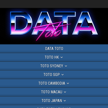
DATA TOTO
TOTO HK
TOTO SYDNEY
TOTO SGP
TOTO CAMBODIA
TOTO MACAU
TOTO JAPAN