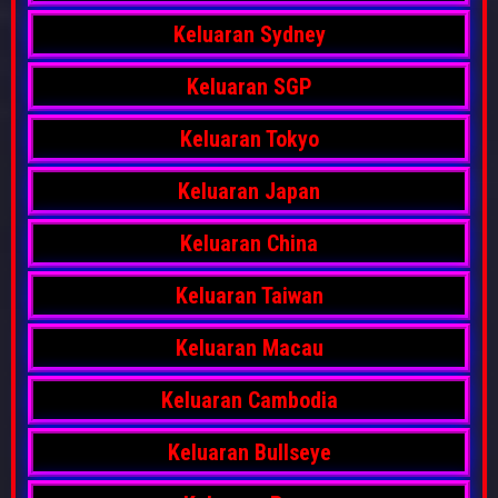
Keluaran Sydney
Keluaran SGP
Keluaran Tokyo
Keluaran Japan
Keluaran China
Keluaran Taiwan
Keluaran Macau
Keluaran Cambodia
Keluaran Bullseye