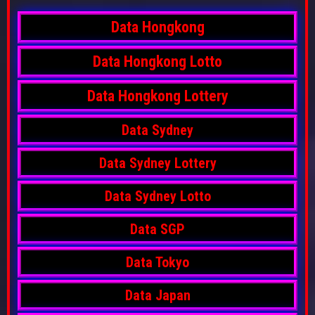
Data Hongkong
Data Hongkong Lotto
Data Hongkong Lottery
Data Sydney
Data Sydney Lottery
Data Sydney Lotto
Data SGP
Data Tokyo
Data Japan