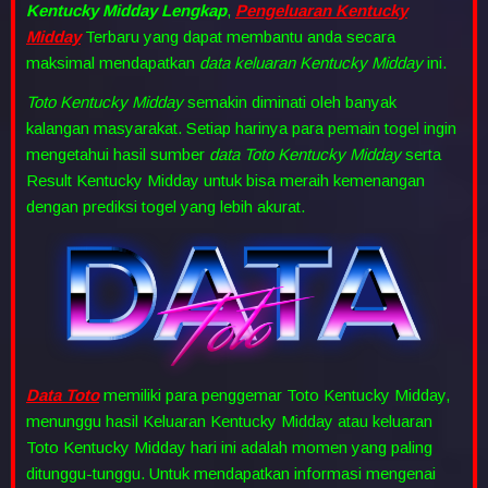
Kentucky Midday Lengkap
,
Pengeluaran Kentucky
Midday
Terbaru yang dapat membantu anda secara
maksimal mendapatkan
data keluaran Kentucky Midday
ini.
Toto Kentucky Midday
semakin diminati oleh banyak
kalangan masyarakat. Setiap harinya para pemain togel ingin
mengetahui hasil sumber
data Toto Kentucky Midday
serta
Result Kentucky Midday untuk bisa meraih kemenangan
dengan prediksi togel yang lebih akurat.
Data Toto
memiliki para penggemar Toto Kentucky Midday,
menunggu hasil Keluaran Kentucky Midday atau keluaran
Toto Kentucky Midday hari ini adalah momen yang paling
ditunggu-tunggu. Untuk mendapatkan informasi mengenai