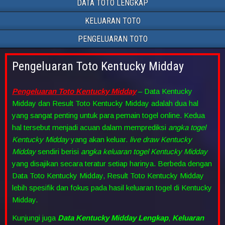
DATA TOTO LENGKAP
KELUARAN TOTO
PENGELUARAN TOTO
Pengeluaran Toto Kentucky Midday
Pengeluaran Toto Kentucky Midday
– Data Kentucky
Midday dan Result Toto Kentucky Midday adalah dua hal
yang sangat penting untuk para pemain togel online. Kedua
hal tersebut menjadi acuan dalam memprediksi
angka togel
Kentucky Midday
yang akan keluar.
live draw Kentucky
Midday
sendiri berisi
angka keluaran togel Kentucky Midday
yang disajikan secara teratur setiap harinya. Berbeda dengan
Data Toto Kentucky Midday, Result Toto Kentucky Midday
lebih spesifik dan fokus pada hasil keluaran togel di Kentucky
Midday.
Kunjungi juga
Data Kentucky Midday Lengkap
,
Keluaran