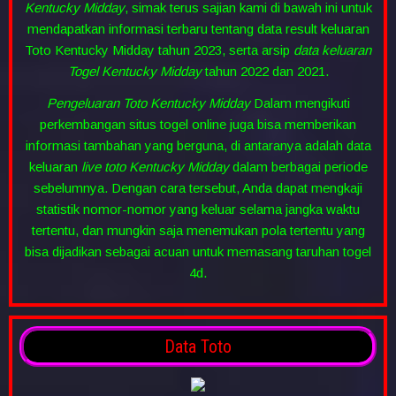
Kentucky Midday
, simak terus sajian kami di bawah ini untuk
mendapatkan informasi terbaru tentang data result keluaran
Toto Kentucky Midday tahun 2023, serta arsip
data keluaran
Togel Kentucky Midday
tahun 2022 dan 2021.
Pengeluaran Toto Kentucky Midday
Dalam mengikuti
perkembangan situs togel online juga bisa memberikan
informasi tambahan yang berguna, di antaranya adalah data
keluaran
live toto Kentucky Midday
dalam berbagai periode
sebelumnya. Dengan cara tersebut, Anda dapat mengkaji
statistik nomor-nomor yang keluar selama jangka waktu
tertentu, dan mungkin saja menemukan pola tertentu yang
bisa dijadikan sebagai acuan untuk memasang taruhan togel
4d.
Data Toto