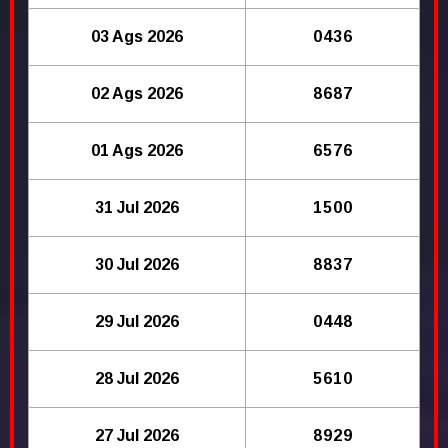
03 Ags 2026
0436
02 Ags 2026
8687
01 Ags 2026
6576
31 Jul 2026
1500
30 Jul 2026
8837
29 Jul 2026
0448
28 Jul 2026
5610
27 Jul 2026
8929