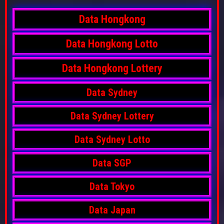
Data Hongkong
Data Hongkong Lotto
Data Hongkong Lottery
Data Sydney
Data Sydney Lottery
Data Sydney Lotto
Data SGP
Data Tokyo
Data Japan