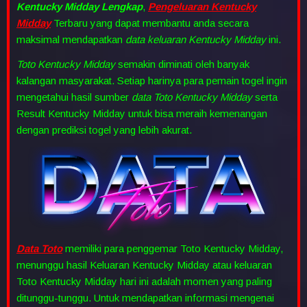
Kentucky Midday Lengkap
,
Pengeluaran Kentucky
Midday
Terbaru yang dapat membantu anda secara
maksimal mendapatkan
data keluaran Kentucky Midday
ini.
Toto Kentucky Midday
semakin diminati oleh banyak
kalangan masyarakat. Setiap harinya para pemain togel ingin
mengetahui hasil sumber
data Toto Kentucky Midday
serta
Result Kentucky Midday untuk bisa meraih kemenangan
dengan prediksi togel yang lebih akurat.
Data Toto
memiliki para penggemar Toto Kentucky Midday,
menunggu hasil Keluaran Kentucky Midday atau keluaran
Toto Kentucky Midday hari ini adalah momen yang paling
ditunggu-tunggu. Untuk mendapatkan informasi mengenai