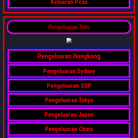
Keluaran Pcso
Pengeluaran Toto
Pengeluaran Hongkong
Pengeluaran Sydney
Pengeluaran SGP
Pengeluaran Tokyo
Pengeluaran Japan
Pengeluaran China