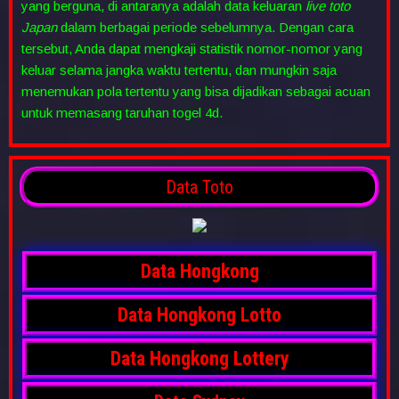
yang berguna, di antaranya adalah data keluaran
live toto
Japan
dalam berbagai periode sebelumnya. Dengan cara
tersebut, Anda dapat mengkaji statistik nomor-nomor yang
keluar selama jangka waktu tertentu, dan mungkin saja
menemukan pola tertentu yang bisa dijadikan sebagai acuan
untuk memasang taruhan togel 4d.
Data Toto
Data Hongkong
Data Hongkong Lotto
Data Hongkong Lottery