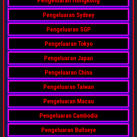
Pengeluaran Hongkong
Pengeluaran Sydney
Pengeluaran SGP
Pengeluaran Tokyo
Pengeluaran Japan
Pengeluaran China
Pengeluaran Taiwan
Pengeluaran Macau
Pengeluaran Cambodia
Pengeluaran Bullseye