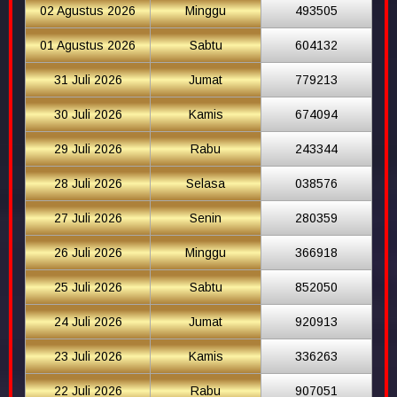
02 Agustus 2026
Minggu
493505
01 Agustus 2026
Sabtu
604132
31 Juli 2026
Jumat
779213
30 Juli 2026
Kamis
674094
29 Juli 2026
Rabu
243344
28 Juli 2026
Selasa
038576
27 Juli 2026
Senin
280359
26 Juli 2026
Minggu
366918
25 Juli 2026
Sabtu
852050
24 Juli 2026
Jumat
920913
23 Juli 2026
Kamis
336263
22 Juli 2026
Rabu
907051