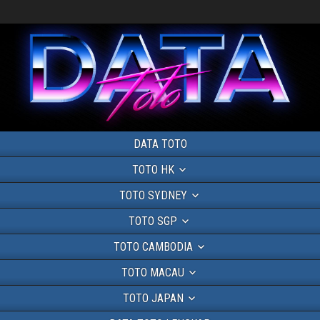
DATA TOTO
TOTO HK
TOTO SYDNEY
TOTO SGP
TOTO CAMBODIA
TOTO MACAU
TOTO JAPAN