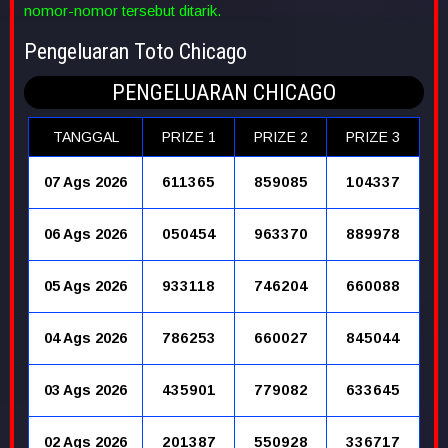
nomor-nomor tersebut ditarik.
Pengeluaran Toto Chicago
PENGELUARAN CHICAGO
TANGGAL
PRIZE 1
PRIZE 2
PRIZE 3
07 Ags 2026
611365
859085
104337
06 Ags 2026
050454
963370
889978
05 Ags 2026
933118
746204
660088
04 Ags 2026
786253
660027
845044
03 Ags 2026
435901
779082
633645
02 Ags 2026
201387
550928
336717