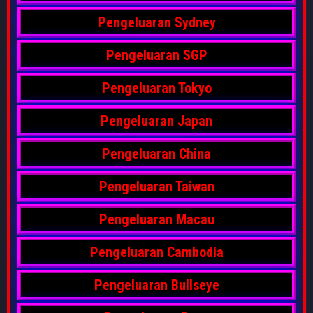
Pengeluaran Sydney
Pengeluaran SGP
Pengeluaran Tokyo
Pengeluaran Japan
Pengeluaran China
Pengeluaran Taiwan
Pengeluaran Macau
Pengeluaran Cambodia
Pengeluaran Bullseye