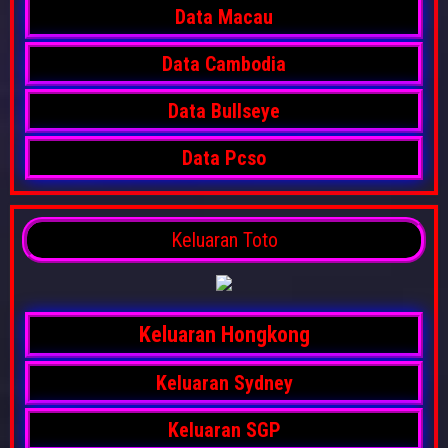
Data Macau
Data Cambodia
Data Bullseye
Data Pcso
Keluaran Toto
Keluaran Hongkong
Keluaran Sydney
Keluaran SGP