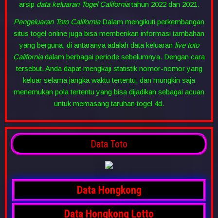
arsip
data keluaran Togel California
tahun 2022 dan 2021.
Pengeluaran Toto California
Dalam mengikuti perkembangan
situs togel online juga bisa memberikan informasi tambahan
yang berguna, di antaranya adalah data keluaran
live toto
California
dalam berbagai periode sebelumnya. Dengan cara
tersebut, Anda dapat mengkaji statistik nomor-nomor yang
keluar selama jangka waktu tertentu, dan mungkin saja
menemukan pola tertentu yang bisa dijadikan sebagai acuan
untuk memasang taruhan togel 4d.
Data Toto
Data Hongkong
Data Hongkong Lotto