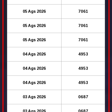
05 Ags 2026
7061
05 Ags 2026
7061
05 Ags 2026
7061
04 Ags 2026
4953
04 Ags 2026
4953
04 Ags 2026
4953
03 Ags 2026
0687
03 Ags 2026
0687