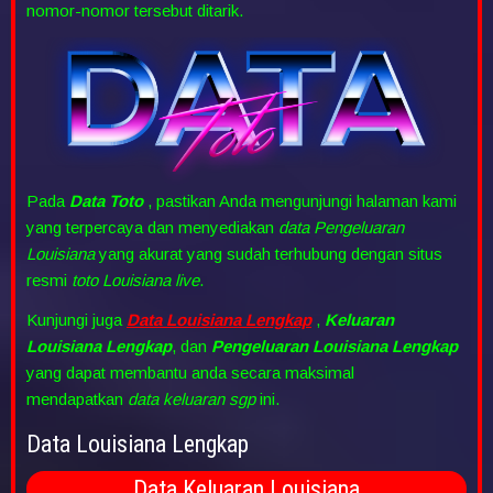
nomor-nomor tersebut ditarik.
Pada
Data Toto
, pastikan Anda mengunjungi halaman kami
yang terpercaya dan menyediakan
data Pengeluaran
Louisiana
yang akurat yang sudah terhubung dengan situs
resmi
toto Louisiana live
.
Kunjungi juga
Data Louisiana Lengkap
,
Keluaran
Louisiana Lengkap
, dan
Pengeluaran Louisiana Lengkap
yang dapat membantu anda secara maksimal
mendapatkan
data keluaran sgp
ini.
Data Louisiana Lengkap
Data Keluaran Louisiana