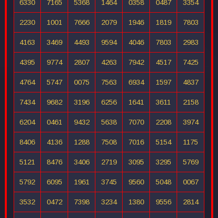
6330
7165
5368
1464
0358
0487
3354
2230
1001
7666
2079
1946
1819
7803
4163
3469
4493
9594
4046
7803
2983
4395
9774
2807
4263
7942
4517
7425
4764
5747
0075
7563
6934
1597
4837
7434
9682
3196
6256
1641
3611
2158
6204
0461
9432
5638
7070
2208
3974
8406
4136
1288
7508
7016
5154
1175
5121
8476
3406
2719
3095
3295
5769
5792
6095
1961
3745
9560
5048
0067
3532
0472
7398
3234
1380
9556
2814