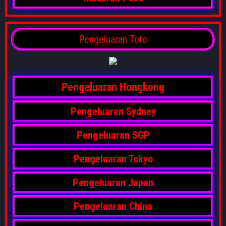
Pengeluaran Toto
Pengeluaran Hongkong
Pengeluaran Sydney
Pengeluaran SGP
Pengeluaran Tokyo
Pengeluaran Japan
Pengeluaran China