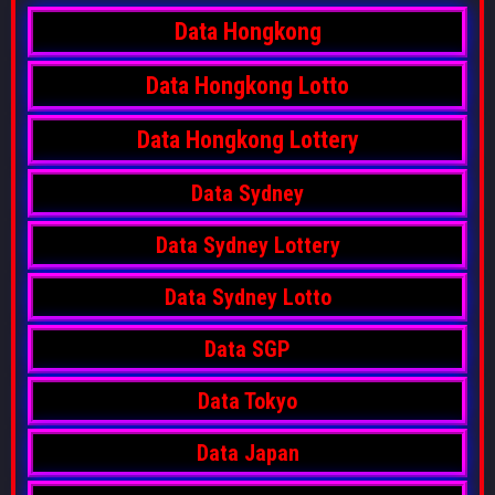
Data Hongkong
Data Hongkong Lotto
Data Hongkong Lottery
Data Sydney
Data Sydney Lottery
Data Sydney Lotto
Data SGP
Data Tokyo
Data Japan