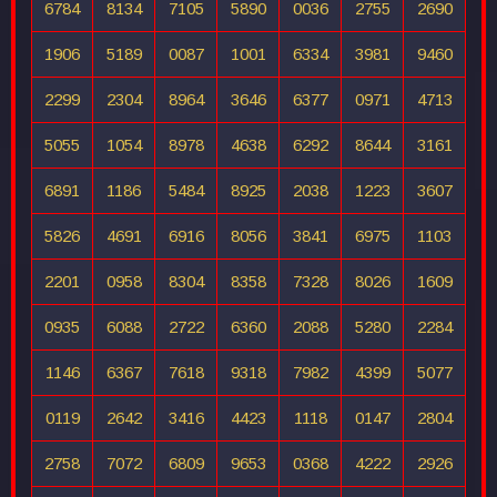
6784
8134
7105
5890
0036
2755
2690
1906
5189
0087
1001
6334
3981
9460
2299
2304
8964
3646
6377
0971
4713
5055
1054
8978
4638
6292
8644
3161
6891
1186
5484
8925
2038
1223
3607
5826
4691
6916
8056
3841
6975
1103
2201
0958
8304
8358
7328
8026
1609
0935
6088
2722
6360
2088
5280
2284
1146
6367
7618
9318
7982
4399
5077
0119
2642
3416
4423
1118
0147
2804
2758
7072
6809
9653
0368
4222
2926