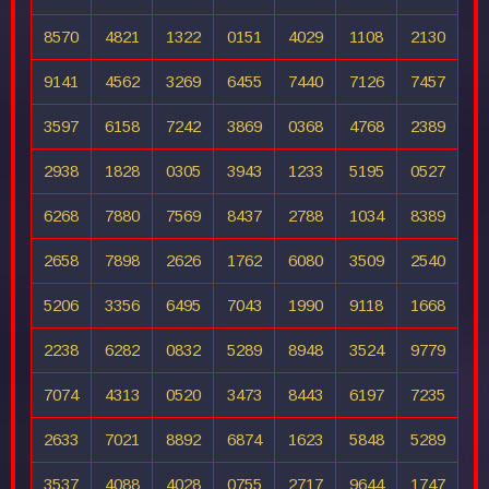
8570
4821
1322
0151
4029
1108
2130
9141
4562
3269
6455
7440
7126
7457
3597
6158
7242
3869
0368
4768
2389
2938
1828
0305
3943
1233
5195
0527
6268
7880
7569
8437
2788
1034
8389
2658
7898
2626
1762
6080
3509
2540
5206
3356
6495
7043
1990
9118
1668
2238
6282
0832
5289
8948
3524
9779
7074
4313
0520
3473
8443
6197
7235
2633
7021
8892
6874
1623
5848
5289
3537
4088
4028
0755
2717
9644
1747