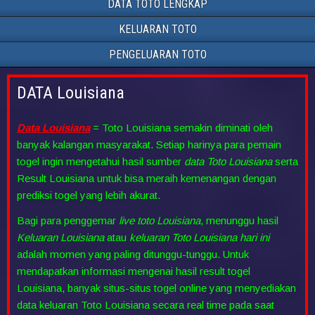
DATA TOTO LENGKAP
KELUARAN TOTO
PENGELUARAN TOTO
DATA Louisiana
Data Louisiana
= Toto Louisiana semakin diminati oleh
banyak kalangan masyarakat. Setiap harinya para pemain
togel ingin mengetahui hasil sumber
data Toto Louisiana
serta
Result Louisiana untuk bisa meraih kemenangan dengan
prediksi togel yang lebih akurat.
Bagi para penggemar
live toto Louisiana
, menunggu hasil
Keluaran Louisiana
atau
keluaran Toto Louisiana hari ini
adalah momen yang paling ditunggu-tunggu. Untuk
mendapatkan informasi mengenai hasil result togel
Louisiana, banyak situs-situs togel online yang menyediakan
data keluaran Toto Louisiana secara real time pada saat