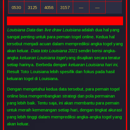
0530
3125
4058
3157
—
—
Louisiana
Data
dan
live draw Louisiana
adalah dua hal yang
sangat penting untuk para pemain togel online. Kedua hal
tersebut menjadi acuan dalam memprediksi angka togel yang
akan keluar.
Data toto Louisiana 2021
sendiri berisi angka-
angka
keluaran Louisiana togel
yang disajikan secara teratur
setiap harinya. Berbeda dengan
keluaran Louisiana hari ini
,
Result Toto Louisiana lebih spesifik dan fokus pada hasil
keluaran togel di Louisiana.
Dengan mengetahui kedua data tersebut, para pemain togel
online bisa mengembangkan strategi dan pola permainan
yang lebih baik. Tentu saja, ini akan membantu para pemain
untuk meraih kemenangan setiap hari, dengan tingkat akurasi
yang lebih tinggi dalam memprediksi angka-angka togel yang
akan keluar.