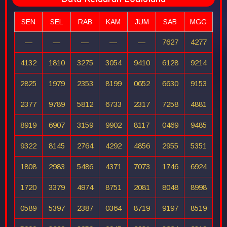
SEN
SEL
RAB
KAM
JUM
SAB
MGG
—
—
—
—
—
7627
4277
4132
1810
3275
3054
9410
6128
9214
2825
1979
2353
8199
0652
6630
9153
2377
9789
5812
6733
2317
7258
4881
8919
6907
3159
9902
8117
0469
9485
9322
8145
2764
4292
4856
2955
5351
1808
2983
5486
4371
7073
1746
6924
1720
3379
4974
8751
2081
8048
8998
0589
5397
2387
0364
8719
9197
8519