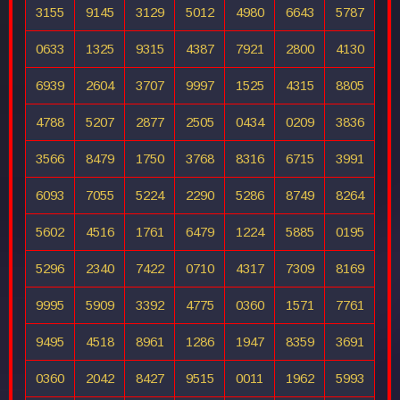
3155
9145
3129
5012
4980
6643
5787
0633
1325
9315
4387
7921
2800
4130
6939
2604
3707
9997
1525
4315
8805
4788
5207
2877
2505
0434
0209
3836
3566
8479
1750
3768
8316
6715
3991
6093
7055
5224
2290
5286
8749
8264
5602
4516
1761
6479
1224
5885
0195
5296
2340
7422
0710
4317
7309
8169
9995
5909
3392
4775
0360
1571
7761
9495
4518
8961
1286
1947
8359
3691
0360
2042
8427
9515
0011
1962
5993