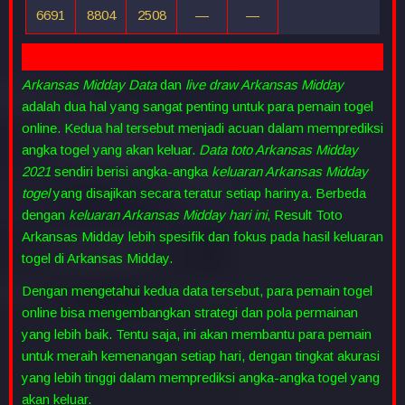
6691
8804
2508
—
—
Arkansas Midday
Data
dan
live draw Arkansas Midday
adalah dua hal yang sangat penting untuk para pemain togel
online. Kedua hal tersebut menjadi acuan dalam memprediksi
angka togel yang akan keluar.
Data toto Arkansas Midday
2021
sendiri berisi angka-angka
keluaran Arkansas Midday
togel
yang disajikan secara teratur setiap harinya. Berbeda
dengan
keluaran Arkansas Midday hari ini
, Result Toto
Arkansas Midday lebih spesifik dan fokus pada hasil keluaran
togel di Arkansas Midday.
Dengan mengetahui kedua data tersebut, para pemain togel
online bisa mengembangkan strategi dan pola permainan
yang lebih baik. Tentu saja, ini akan membantu para pemain
untuk meraih kemenangan setiap hari, dengan tingkat akurasi
yang lebih tinggi dalam memprediksi angka-angka togel yang
akan keluar.