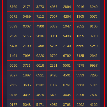
8769
2175
3273
4937
2894
9016
3240
0672
5489
7112
7007
4264
1365
0075
3099
0307
4988
8039
1947
2652
9108
2625
5158
2836
0051
5488
1395
3719
6425
2190
2456
6796
2140
5689
5250
1461
7993
6220
6792
6792
7185
2645
6680
3731
6018
2381
5561
4879
9987
9027
1897
6521
9426
4501
5593
7298
7582
3698
8132
1907
6761
6663
5315
0778
4435
4829
8490
3045
8295
7607
0177
5048
5471
4985
3763
2262
4162