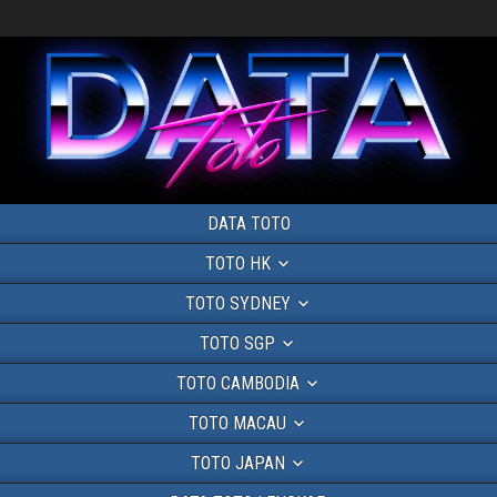
DATA TOTO
TOTO HK
TOTO SYDNEY
TOTO SGP
TOTO CAMBODIA
TOTO MACAU
TOTO JAPAN