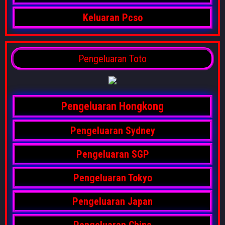
Keluaran Pcso
Pengeluaran Toto
Pengeluaran Hongkong
Pengeluaran Sydney
Pengeluaran SGP
Pengeluaran Tokyo
Pengeluaran Japan