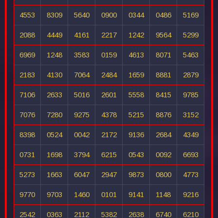
4553
8309
5640
0900
0344
0486
5169
2088
4449
4161
2217
1242
9564
5299
6969
1248
3583
0159
4613
8071
5463
2183
4130
7064
2484
1659
8881
2879
7106
2633
5016
2601
5558
8415
9785
7076
7280
9275
4378
5215
8876
3152
8398
0524
0042
2172
9136
2684
4349
0731
1698
3794
6215
0543
0092
6693
5273
1663
6047
2947
9873
0800
4773
9770
9703
1460
0101
9141
1148
9216
2542
0363
2112
5382
2638
6740
6210