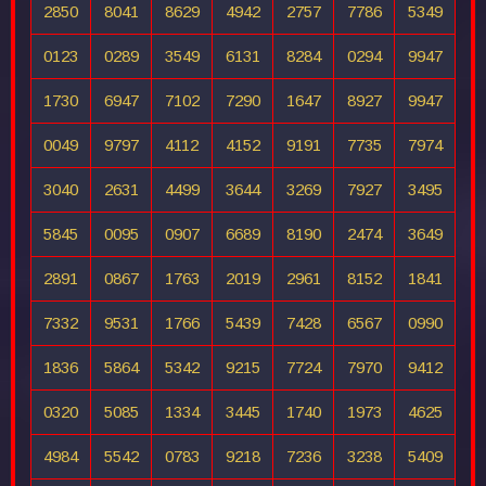
2850
8041
8629
4942
2757
7786
5349
0123
0289
3549
6131
8284
0294
9947
1730
6947
7102
7290
1647
8927
9947
0049
9797
4112
4152
9191
7735
7974
3040
2631
4499
3644
3269
7927
3495
5845
0095
0907
6689
8190
2474
3649
2891
0867
1763
2019
2961
8152
1841
7332
9531
1766
5439
7428
6567
0990
1836
5864
5342
9215
7724
7970
9412
0320
5085
1334
3445
1740
1973
4625
4984
5542
0783
9218
7236
3238
5409