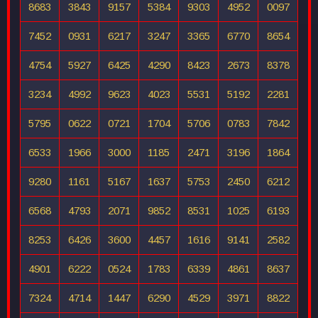
8683
3843
9157
5384
9303
4952
0097
7452
0931
6217
3247
3365
6770
8654
4754
5927
6425
4290
8423
2673
8378
3234
4992
9623
4023
5531
5192
2281
5795
0622
0721
1704
5706
0783
7842
6533
1966
3000
1185
2471
3196
1864
9280
1161
5167
1637
5753
2450
6212
6568
4793
2071
9852
8531
1025
6193
8253
6426
3600
4457
1616
9141
2582
4901
6222
0524
1783
6339
4861
8637
7324
4714
1447
6290
4529
3971
8822