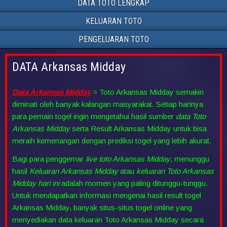
DATA TOTO LENGKAP
KELUARAN TOTO
PENGELUARAN TOTO
DATA Arkansas Midday
Data Arkansas Midday
= Toto Arkansas Midday semakin
diminati oleh banyak kalangan masyarakat. Setiap harinya
para pemain togel ingin mengetahui hasil sumber
data Toto
Arkansas Midday
serta Result Arkansas Midday untuk bisa
meraih kemenangan dengan prediksi togel yang lebih akurat.
Bagi para penggemar
live toto Arkansas Midday
, menunggu
hasil
Keluaran Arkansas Midday
atau
keluaran Toto Arkansas
Midday hari ini
adalah momen yang paling ditunggu-tunggu.
Untuk mendapatkan informasi mengenai hasil result togel
Arkansas Midday, banyak situs-situs togel online yang
menyediakan data keluaran Toto Arkansas Midday secara