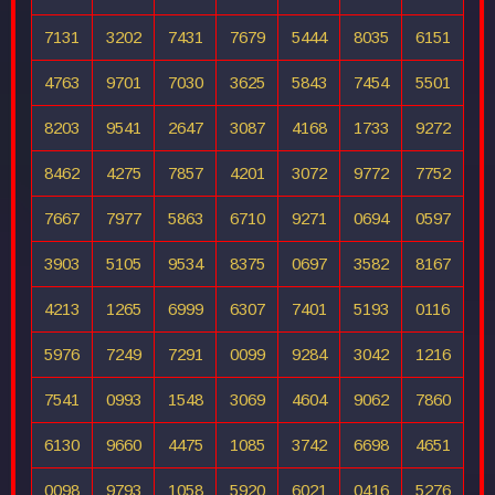
7131
3202
7431
7679
5444
8035
6151
4763
9701
7030
3625
5843
7454
5501
8203
9541
2647
3087
4168
1733
9272
8462
4275
7857
4201
3072
9772
7752
7667
7977
5863
6710
9271
0694
0597
3903
5105
9534
8375
0697
3582
8167
4213
1265
6999
6307
7401
5193
0116
5976
7249
7291
0099
9284
3042
1216
7541
0993
1548
3069
4604
9062
7860
6130
9660
4475
1085
3742
6698
4651
0098
9793
1058
5920
6021
0416
5276