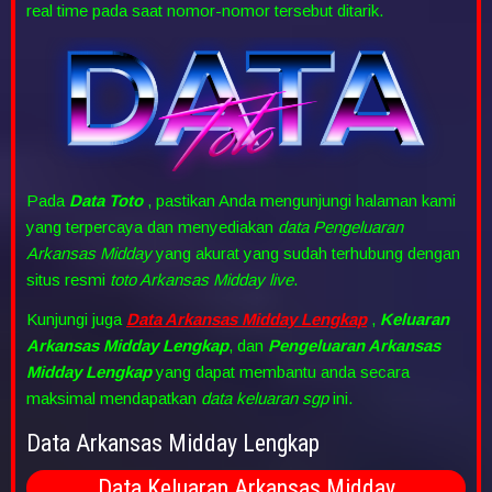
real time pada saat nomor-nomor tersebut ditarik.
Pada
Data Toto
, pastikan Anda mengunjungi halaman kami
yang terpercaya dan menyediakan
data Pengeluaran
Arkansas Midday
yang akurat yang sudah terhubung dengan
situs resmi
toto Arkansas Midday live
.
Kunjungi juga
Data Arkansas Midday Lengkap
,
Keluaran
Arkansas Midday Lengkap
, dan
Pengeluaran Arkansas
Midday Lengkap
yang dapat membantu anda secara
maksimal mendapatkan
data keluaran sgp
ini.
Data Arkansas Midday Lengkap
Data Keluaran Arkansas Midday