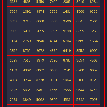
6538
4863
5450
7402
2065
3919
8284
8564
1092
3974
5753
1461
1508
9356
9632
9715
6068
5808
9566
6947
2804
6589
5431
2095
5934
9190
6695
7280
1113
2760
6640
4341
5764
0569
5884
5352
8765
8672
4872
6419
3552
6906
2895
7515
9973
7690
8785
3654
4803
1193
4302
6862
0608
7141
6208
6087
4854
3764
3778
0601
1964
0160
9529
8326
5985
8451
1665
2558
9544
6753
7273
3849
5062
9326
4533
5742
7023