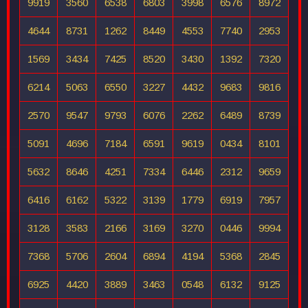
9919
3560
6538
6803
3998
6576
8972
4644
8731
1262
8449
4553
7740
2953
1569
3434
7425
8520
3430
1392
7320
6214
5063
6550
3227
4432
9683
9816
2570
9547
9793
6076
2262
6489
8739
5091
4696
7184
6591
9619
0434
8101
5632
8646
4251
7334
6446
2312
9659
6416
6162
5322
3139
1779
6919
7957
3128
3583
2166
3169
3270
0446
9994
7368
5706
2604
6894
4194
5368
2845
6925
4420
3889
3463
0548
6132
9125