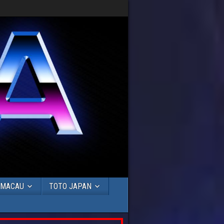
 MACAU
TOTO JAPAN