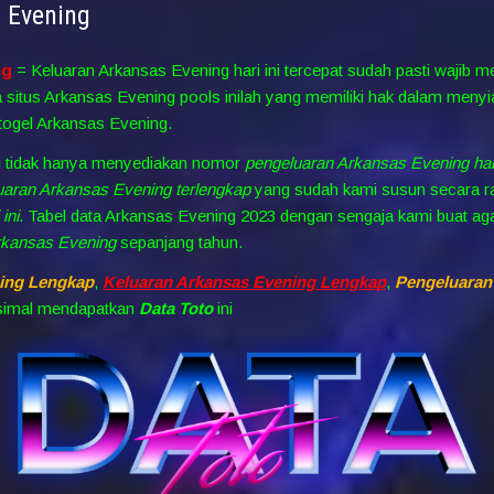
 Evening
ng
= Keluaran Arkansas Evening hari ini tercepat sudah pasti wajib m
situs Arkansas Evening pools inilah yang memiliki hak dalam meny
 togel Arkansas Evening.
 tidak hanya menyediakan nomor
pengeluaran Arkansas Evening hari
uaran Arkansas Evening terlengkap
yang sudah kami susun secara rapi
ini
. Tabel data Arkansas Evening 2023 dengan sengaja kami buat agar
rkansas Evening
sepanjang tahun.
ing
Lengkap
,
Keluaran
Arkansas Evening
Lengkap
,
Pengeluara
simal mendapatkan
Data Toto
ini