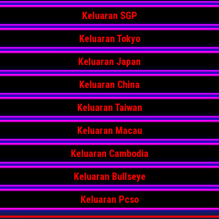
Keluaran SGP
Keluaran Tokyo
Keluaran Japan
Keluaran China
Keluaran Taiwan
Keluaran Macau
Keluaran Cambodia
Keluaran Bullseye
Keluaran Pcso