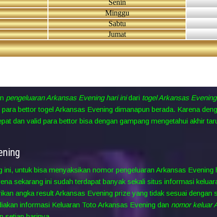
an
pengeluaran Arkansas Evening hari ini
dari
togel Arkansas Evening
an para bettor togel Arkansas Evening dimanapun berada. Karena den
pat dan valid para bettor bisa dengan gampang mengetahui akhir ta
ening
g ini, untuk bisa menyaksikan nomor pengeluaran Arkansas Evening har
na sekarang ini sudah terdapat banyak sekali situs informasi kelua
an angka result Arkansas Evening prize yang tidak sesuai dengan 
ediakan informasi Keluaran Toto Arkansas Evening dan
nomor keluar 
 setiap harinya.