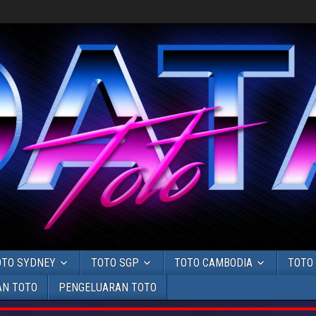
OTO SYDNEY
TOTO SGP
TOTO CAMBODIA
TOTO
AN TOTO
PENGELUARAN TOTO