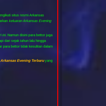
engikuti situs resmi Arkansas
iarkan
keluaran Arkansas Evening
 ini
. Namun disini para bettor juga
 dari sejak tahun lalu hingga
 para bettor tidak kesulitan dalam
n
Arkansas Evening
Terbaru
yang