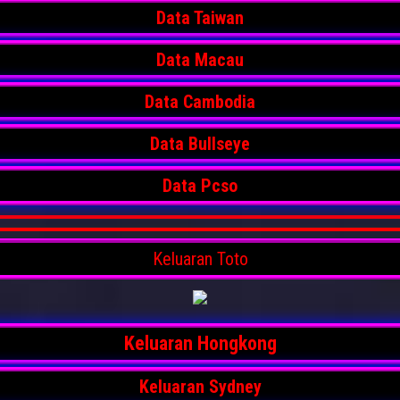
Data Taiwan
Data Macau
Data Cambodia
Data Bullseye
Data Pcso
Keluaran Toto
Keluaran Hongkong
Keluaran Sydney