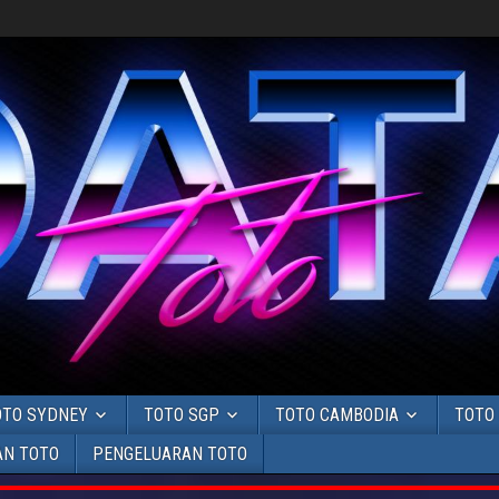
OTO SYDNEY
TOTO SGP
TOTO CAMBODIA
TOTO
AN TOTO
PENGELUARAN TOTO