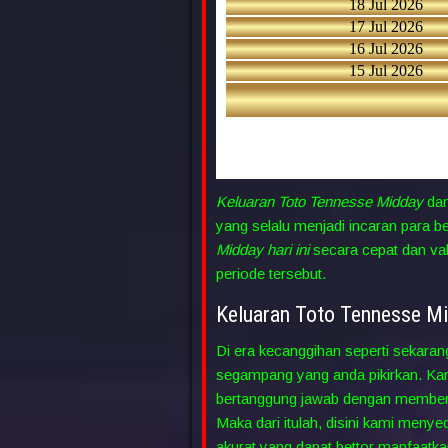
Keluaran Toto Tennesse Midday
da
yang selalu menjadi incaran para 
Midday hari ini
secara cepat dan val
periode tersebut.
Keluaran Toto Tennesse M
Di era kecanggihan seperti sekaran
segampang yang anda pikirkan. Kare
bertanggung jawab dengan memberi
Maka dari itulah, disini kami men
akurat yang dapat bettor manfaatkan