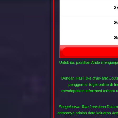
27
26
25
Untuk itu, pastikan Anda mengun
Dengan Hasil
live draw toto Loui
penggemar togel online di In
mendapatkan informasi terbaru te
Pengeluaran Toto Louisiana
Dalam 
antaranya adalah data keluaran
liv