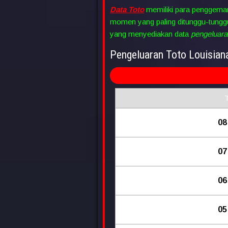
Data Toto
memiliki para penggemar 
momen yang paling ditunggu-tunggu.
yang menyediakan data
pengeluaran
Pengeluaran Toto Louisian
08
07
06
05