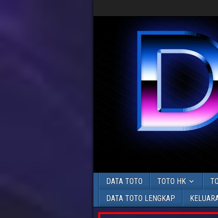
DATA TOTO
TOTO HK
T
DATA TOTO LENGKAP
KELUAR