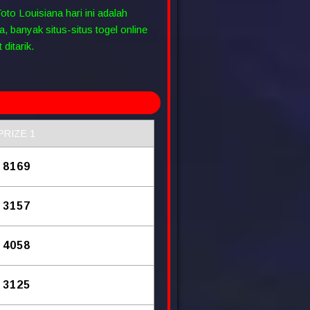
to Louisiana hari ini adalah
 banyak situs-situs togel online
ditarik.
PRIZE 1
8169
3157
4058
3125