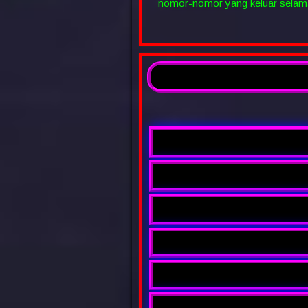
nomor-nomor yang keluar selama 