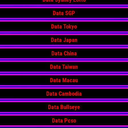
Data SGP
Data Tokyo
Data Japan
Data China
Data Taiwan
Data Macau
Data Cambodia
Data Bullseye
Data Pcso