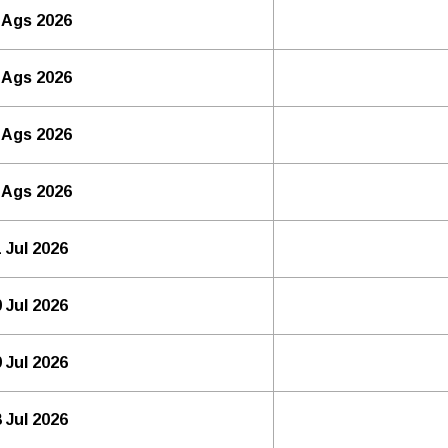
 Ags 2026
 Ags 2026
 Ags 2026
 Ags 2026
 Jul 2026
 Jul 2026
 Jul 2026
 Jul 2026