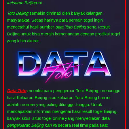
keluaran Beijing
ini.
Toto Beijing
semakin diminati oleh banyak kalangan
masyarakat. Setiap harinya para pemain togel ingin
mengetahui hasil sumber
data Toto Beijing
serta Result
Beijing untuk bisa meraih kemenangan dengan prediksi togel
yang lebih akurat.
Data Toto
memiliki para penggemar Toto Beijing, menunggu
hasil Keluaran Beijing atau keluaran Toto Beijing hari ini
adalah momen yang paling ditunggu-tunggu. Untuk
mendapatkan informasi mengenai hasil result togel Beijing,
banyak situs-situs togel online yang menyediakan data
pengeluaran Beijing hari ini
secara real time pada saat