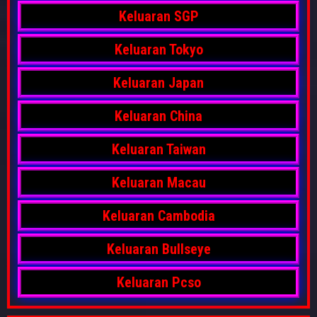
Keluaran SGP
Keluaran Tokyo
Keluaran Japan
Keluaran China
Keluaran Taiwan
Keluaran Macau
Keluaran Cambodia
Keluaran Bullseye
Keluaran Pcso