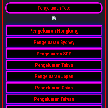
Pengeluaran Toto
Pengeluaran Hongkong
Pengeluaran Sydney
Pengeluaran SGP
Pengeluaran Tokyo
Pengeluaran Japan
Pengeluaran China
Pengeluaran Taiwan