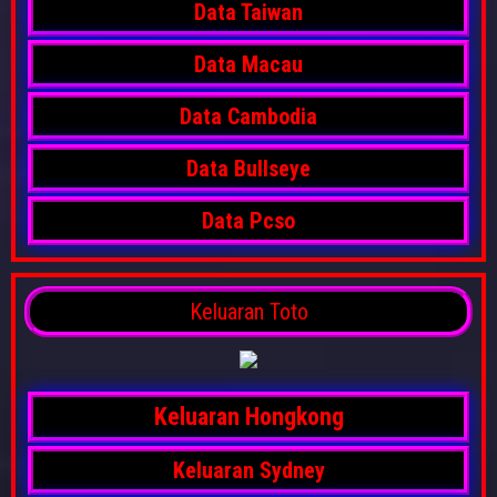
Data Taiwan
Data Macau
Data Cambodia
Data Bullseye
Data Pcso
Keluaran Toto
Keluaran Hongkong
Keluaran Sydney