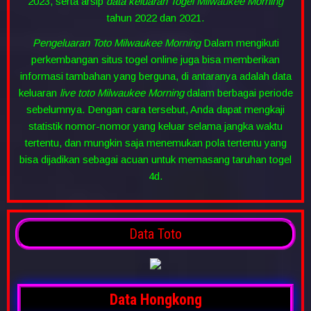
2023, serta arsip
data keluaran Togel Milwaukee Morning
tahun 2022 dan 2021.
Pengeluaran Toto Milwaukee Morning
Dalam mengikuti
perkembangan situs togel online juga bisa memberikan
informasi tambahan yang berguna, di antaranya adalah data
keluaran
live toto Milwaukee Morning
dalam berbagai periode
sebelumnya. Dengan cara tersebut, Anda dapat mengkaji
statistik nomor-nomor yang keluar selama jangka waktu
tertentu, dan mungkin saja menemukan pola tertentu yang
bisa dijadikan sebagai acuan untuk memasang taruhan togel
4d.
Data Toto
Data Hongkong