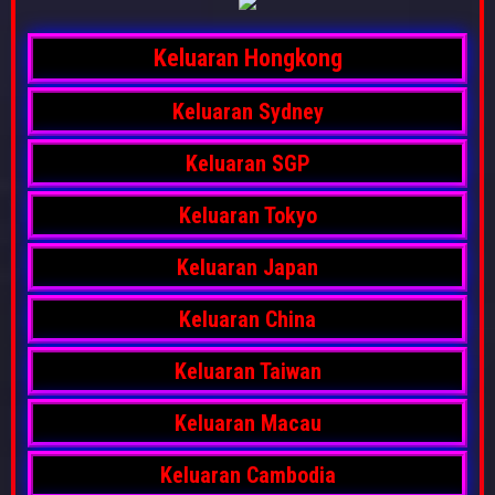
Keluaran Hongkong
Keluaran Sydney
Keluaran SGP
Keluaran Tokyo
Keluaran Japan
Keluaran China
Keluaran Taiwan
Keluaran Macau
Keluaran Cambodia