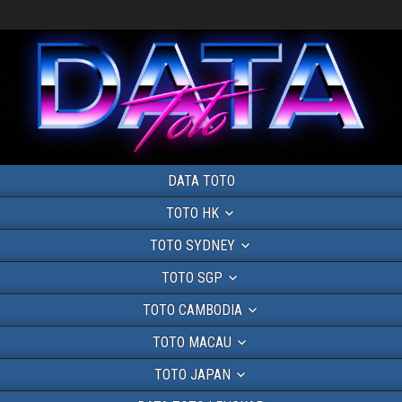
DATA TOTO
TOTO HK
TOTO SYDNEY
TOTO SGP
TOTO CAMBODIA
TOTO MACAU
TOTO JAPAN