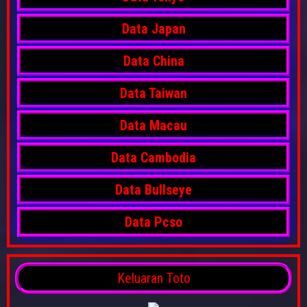
Data Japan
Data China
Data Taiwan
Data Macau
Data Cambodia
Data Bullseye
Data Pcso
Keluaran Toto