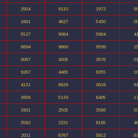
2934
6110
1972
9
1801
4627
5430
0
5527
9084
5884
4
6894
9660
0599
1
0067
4305
3876
0
9267
4465
8355
1
4131
6829
0618
9
3656
5139
8405
1
1801
2505
3586
5
3582
2231
8165
4
2011
8787
5812
6