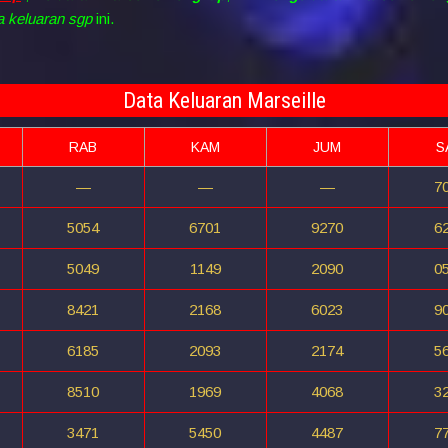
a keluaran sgp
ini.
Data Keluaran Marseille
RAB
KAM
JUM
S
—
—
—
7
5054
6701
9270
6
5049
1149
2090
0
8421
2168
6023
9
6185
2093
2174
5
8510
1969
4068
3
3471
5450
4487
7