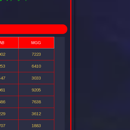
AB
MGG
002
7223
253
6410
547
3033
061
9205
686
7638
229
3612
707
1883