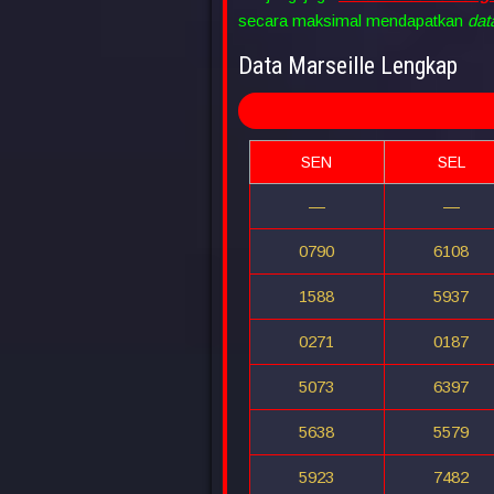
secara maksimal mendapatkan
dat
Data Marseille Lengkap
SEN
SEL
—
—
0790
6108
1588
5937
0271
0187
5073
6397
5638
5579
5923
7482