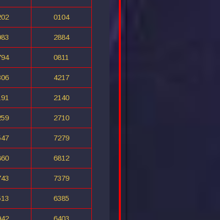
202
0104
983
2884
794
0811
306
4217
191
2140
259
2710
547
7279
860
6812
743
7379
513
6385
942
6403