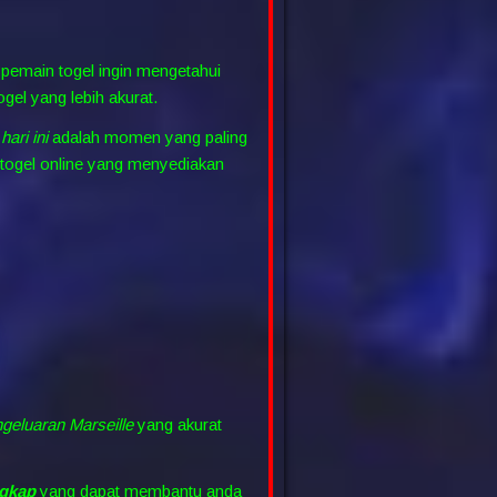
 pemain togel ingin mengetahui
gel yang lebih akurat.
hari ini
adalah momen yang paling
s togel online yang menyediakan
geluaran Marseille
yang akurat
ngkap
yang dapat membantu anda