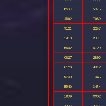
8993
5878
4592
7980
9121
2287
1410
8335
6992
9720
0827
2896
6129
4812
5209
1048
5540
3434
1839
9002
7478
4766