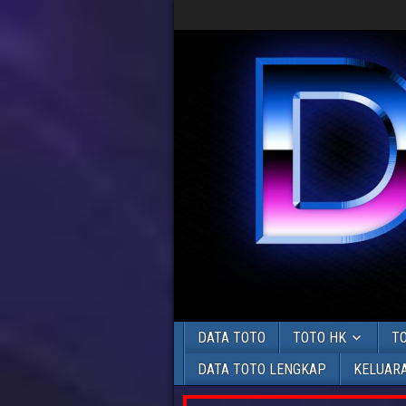
DATA TOTO
TOTO HK
T
DATA TOTO LENGKAP
KELUAR