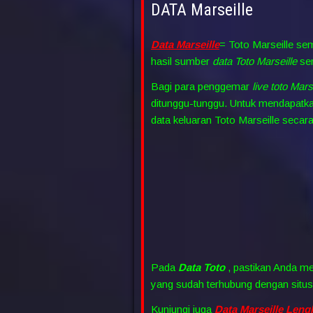
DATA Marseille
Data Marseille
= Toto Marseille se
hasil sumber
data Toto Marseille
ser
Bagi para penggemar
live toto Mars
ditunggu-tunggu. Untuk mendapatkan
data keluaran Toto Marseille secara
Pada
Data Toto
, pastikan Anda m
yang sudah terhubung dengan situ
Kunjungi juga
Data Marseille Leng