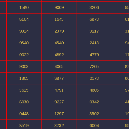
1580
9009
3206
9
8164
1645
6873
6
9314
2379
3217
3
9540
4549
2413
9
0022
4892
4779
1
9003
4065
7205
8
1805
8877
2173
8
3615
4791
4805
9
8030
9227
0342
4
0448
1297
3502
1
8519
3732
6004
9