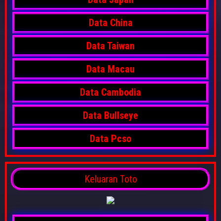
Data China
Data Taiwan
Data Macau
Data Cambodia
Data Bullseye
Data Pcso
Keluaran Toto