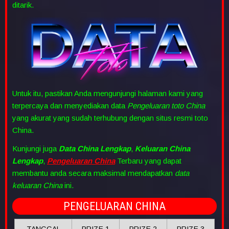
ditarik.
Untuk itu, pastikan Anda mengunjungi halaman kami yang
terpercaya dan menyediakan data
Pengeluaran toto China
yang akurat yang sudah terhubung dengan situs resmi toto
China.
Kunjungi juga
Data China Lengkap
,
Keluaran China
Lengkap
,
Pengeluaran China
Terbaru yang dapat
membantu anda secara maksimal mendapatkan
data
keluaran China
ini.
PENGELUARAN CHINA