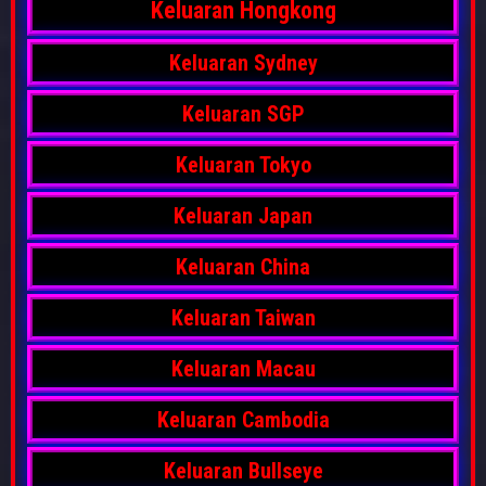
Keluaran Hongkong
Keluaran Sydney
Keluaran SGP
Keluaran Tokyo
Keluaran Japan
Keluaran China
Keluaran Taiwan
Keluaran Macau
Keluaran Cambodia
Keluaran Bullseye