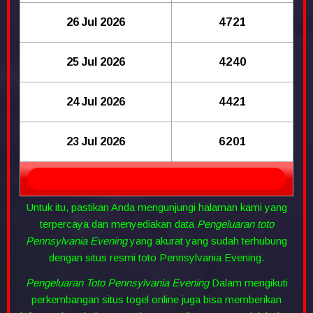
26 Jul 2026
4721
25 Jul 2026
4240
24 Jul 2026
4421
23 Jul 2026
6201
Untuk itu, pastikan Anda mengunjungi halaman kami yang
terpercaya dan menyediakan data
Pengeluaran toto
Pennsylvania Evening
yang akurat yang sudah terhubung
dengan situs resmi toto Pennsylvania Evening.
Pengeluaran Toto Pennsylvania Evening
Dalam mengikuti
perkembangan situs togel online juga bisa memberikan