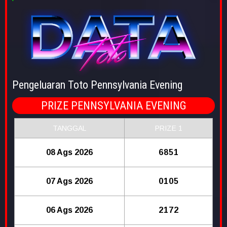
Pengeluaran Toto Pennsylvania Evening
PRIZE PENNSYLVANIA EVENING
TANGGAL
PRIZE 1
08 Ags 2026
6851
07 Ags 2026
0105
06 Ags 2026
2172