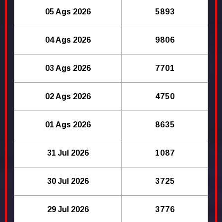
05 Ags 2026
5893
04 Ags 2026
9806
03 Ags 2026
7701
02 Ags 2026
4750
01 Ags 2026
8635
31 Jul 2026
1087
30 Jul 2026
3725
29 Jul 2026
3776