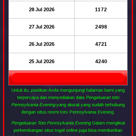
28 Jul 2026
1172
27 Jul 2026
2498
26 Jul 2026
4721
25 Jul 2026
4240
Untuk itu, pastikan Anda mengunjungi halaman kami yang
terpercaya dan menyediakan data
Pengeluaran toto
Pennsylvania Evening
yang akurat yang sudah terhubung
dengan situs resmi toto Pennsylvania Evening.
Pengeluaran Toto Pennsylvania Evening
Dalam mengikuti
perkembangan situs togel online juga bisa memberikan