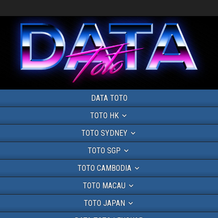
DATA TOTO
TOTO HK
TOTO SYDNEY
TOTO SGP
TOTO CAMBODIA
TOTO MACAU
TOTO JAPAN