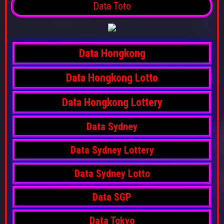
Data Toto
Data Hongkong
Data Hongkong Lotto
Data Hongkong Lottery
Data Sydney
Data Sydney Lottery
Data Sydney Lotto
Data SGP
Data Tokyo