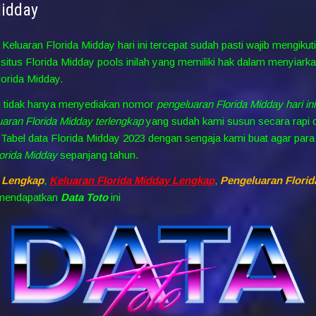
Midday
Keluaran Florida Midday hari ini tercepat sudah pasti wajib mengikuti
itus Florida Midday pools inilah yang memiliki hak dalam menyiark
lorida Midday.
 tidak hanya menyediakan nomor
pengeluaran Florida Midday hari ini
aran Florida Midday terlengkap
yang sudah kami susun secara rapi da
 Tabel data Florida Midday 2023 dengan sengaja kami buat agar para 
orida Midday
sepanjang tahun.
Lengkap
,
Keluaran
Florida Midday
Lengkap
,
Pengeluaran
Flori
 mendapatkan
Data Toto
ini