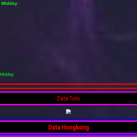
a Midday
:
 Midday
Data Toto
Data Hongkong