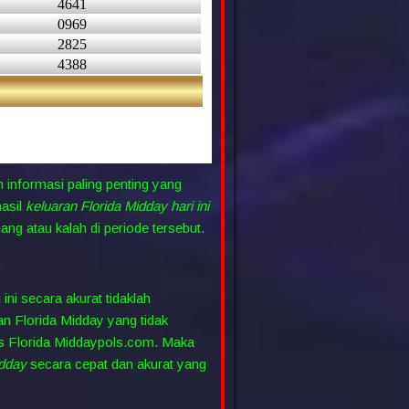
informasi paling penting yang
hasil
keluaran Florida Midday hari ini
ng atau kalah di periode tersebut.
ni secara akurat tidaklah
an Florida Midday yang tidak
us Florida Middaypols.com. Maka
idday
secara cepat dan akurat yang