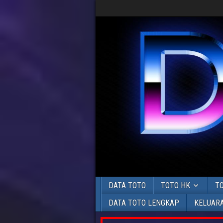
DATA TOTO
TOTO HK
T
DATA TOTO LENGKAP
KELUAR