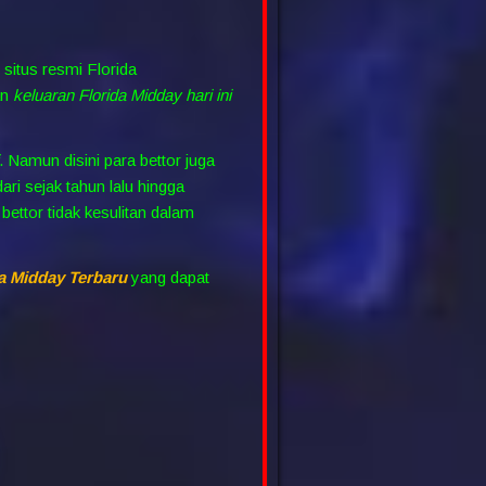
 situs resmi Florida
an
keluaran Florida Midday hari ini
. Namun disini para bettor juga
ri sejak tahun lalu hingga
bettor tidak kesulitan dalam
da Midday
Terbaru
yang dapat