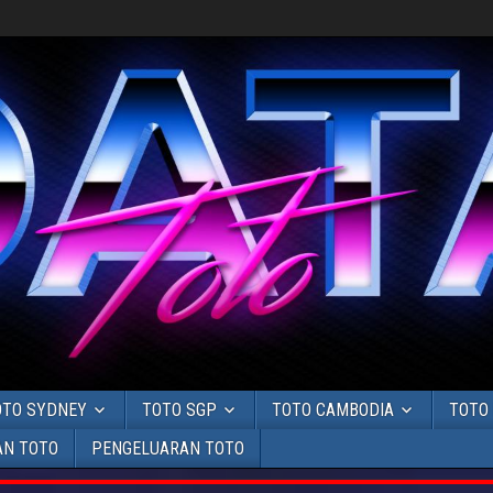
OTO SYDNEY
TOTO SGP
TOTO CAMBODIA
TOTO
AN TOTO
PENGELUARAN TOTO