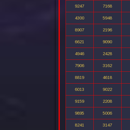
9247
7168
4300
5948
8907
2196
6621
9090
4946
2428
7906
3162
8819
4618
6013
9022
9159
2208
9895
5006
8241
3147