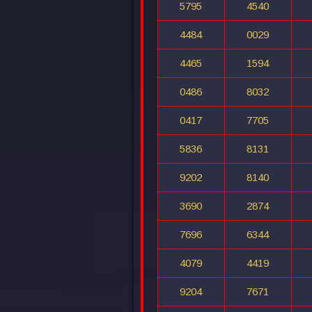
5795
4540
4484
0029
4465
1594
0486
8032
0417
7705
5836
8131
9202
8140
3690
2874
7696
6344
4079
4419
9204
7671