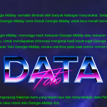
ia Midday semakin diminati oleh banyak kalangan masyarakat. Setiap
 Georgia Midday
serta Result Georgia Midday untuk bisa meraih kem
rgia Midday
, menunggu hasil
Keluaran Georgia Midday
atau
keluaran 
 Untuk mendapatkan informasi mengenai hasil result togel Georgia M
ran Toto Georgia Midday secara real time pada saat nomor-nomor te
engunjungi halaman kami yang terpercaya dan menyediakan
data Pe
n situs resmi
toto Georgia Midday live
.