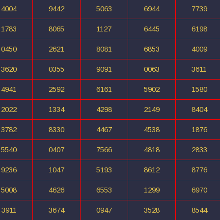
4004
9442
5063
6944
7739
1783
8065
1127
6445
6198
0450
2621
8081
6853
4009
3620
0355
9091
0063
3611
4941
2592
6161
5902
1580
2022
1334
4298
2149
8404
3782
8330
4467
4538
1876
5540
0407
7566
4818
2833
9236
1047
5193
8612
8776
5008
4626
6553
1299
6970
3911
3674
0947
3528
8544