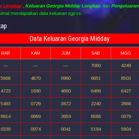
y Lengkap
,
Keluaran Georgia Midday Lengkap
, dan
Pengeluaran
simal mendapatkan
data keluaran sgp
ini.
kap
Data Keluaran Georgia Midday
RAB
KAM
JUM
SAB
MGG
—
—
—
7060
4249
5868
4870
0960
6651
8503
4723
1890
4660
6499
8427
5493
0729
3872
2240
2868
6814
0669
2659
6588
0079
0336
0974
0041
5194
5804