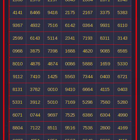
4141
8466
9418
2175
2167
3375
5383
9367
4932
7516
6142
0364
9931
6110
2599
6143
5114
2341
7193
8311
3143
0968
3875
7398
1688
4820
9085
6585
8010
4876
4874
0086
5888
1659
5330
9112
7410
1425
5563
7344
0403
6721
8131
3782
0010
9410
6664
4115
0403
5331
3912
5010
7169
5298
7580
5280
6071
0744
9697
7525
6386
6304
4990
8804
7122
8511
9516
7538
2800
4169