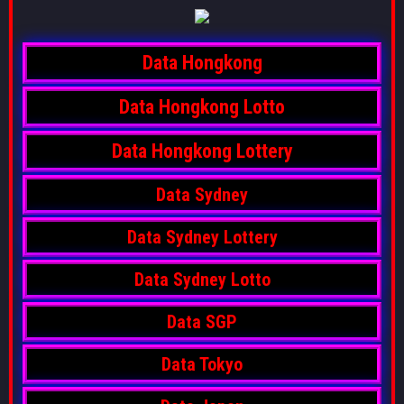
Data Hongkong
Data Hongkong Lotto
Data Hongkong Lottery
Data Sydney
Data Sydney Lottery
Data Sydney Lotto
Data SGP
Data Tokyo