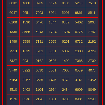
0632
4360
0735
5574
0506
5253
7510
6047
2651
7203
3964
5207
9861
8511
6108
1530
6470
1344
9332
5462
2063
1336
3586
5943
1784
1894
0776
2787
1499
2589
7191
5625
6261
6712
2192
7513
1039
5781
5331
6902
2900
4724
8327
0931
0162
0326
1400
7068
2702
5740
5922
0838
3861
7605
6559
4073
6184
8267
8535
1425
8373
3113
1352
8510
2403
1104
2994
2434
6609
8049
1976
8946
2126
1081
8705
0404
2243