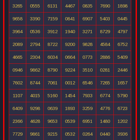
3265
0555
6131
4467
0835
7690
1898
9658
3390
7159
0841
6907
5403
0445
3964
0536
3912
1940
3271
8729
4797
2089
2794
8722
9200
9828
4584
6752
4665
2304
6034
0664
0773
2886
5409
0946
9862
8790
9224
3510
0281
2446
7602
8744
7061
0012
6546
7265
1657
1107
4015
5160
1454
7933
6774
5790
6409
9298
0639
1893
3259
4776
6723
2366
4628
9653
0539
6951
1480
1202
7729
9861
9215
0532
0264
0440
3936