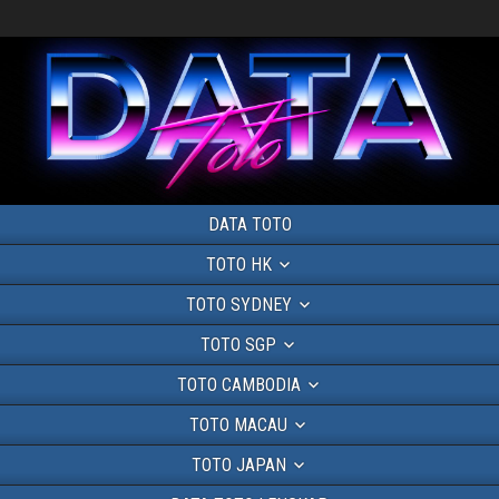
DATA TOTO
TOTO HK
TOTO SYDNEY
TOTO SGP
TOTO CAMBODIA
TOTO MACAU
TOTO JAPAN