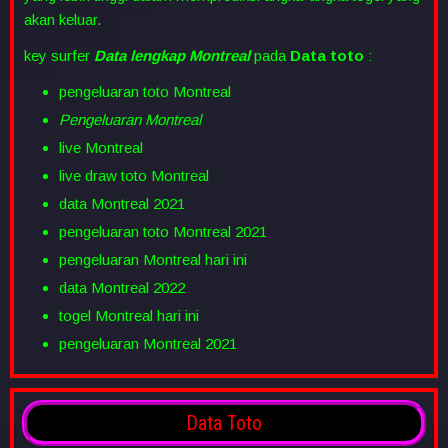
akan keluar.
key surfer
Data lengkap Montreal
pada
Data toto
:
pengeluaran toto Montreal
Pengeluaran Montreal
live Montreal
live draw toto Montreal
data Montreal 2021
pengeluaran toto Montreal 2021
pengeluaran Montreal hari ini
data Montreal 2022
togel Montreal hari ini
pengeluaran Montreal 2021
Data Toto