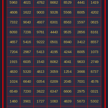
5963
4021
4782
8682
8529
4441
1419
4608
1622
9003
9328
5568
8005
4202
7332
9043
4937
6301
8563
1597
0615
8093
7238
9781
4443
9535
2856
8161
4657
5416
9222
0501
8940
3412
8557
7204
2987
5413
4195
4244
8005
1073
1915
6035
1543
8082
4041
9833
2749
4830
5320
4813
3059
1254
3668
8737
1024
6640
0354
0209
2045
7031
4578
6549
7230
3822
6347
6606
2975
0321
1480
3901
1727
1083
4839
5873
5302