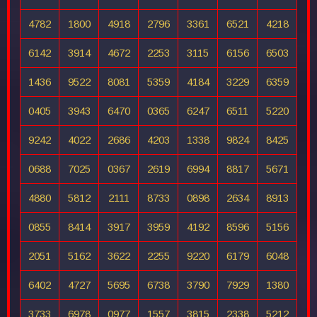
4782
1800
4918
2796
3361
6521
4218
6142
3914
4672
2253
3115
6156
6503
1436
9522
8081
5359
4184
3229
6359
0405
3943
6470
0365
6247
6511
5220
9242
4022
2686
4203
1338
9824
8425
0688
7025
0367
2619
6994
8817
5671
4880
5812
2111
8733
0898
2634
8913
0855
8414
3917
3959
4192
8596
5156
2051
5162
3622
2255
9220
6179
6048
6402
4727
5695
6738
3790
7929
1380
3733
6978
0977
1557
3815
2338
5212