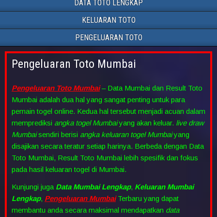
DATA TOTO LENGKAP
KELUARAN TOTO
PENGELUARAN TOTO
Pengeluaran Toto Mumbai
Pengeluaran Toto Mumbai
– Data Mumbai dan Result Toto
Mumbai adalah dua hal yang sangat penting untuk para
pemain togel online. Kedua hal tersebut menjadi acuan dalam
memprediksi
angka togel Mumbai
yang akan keluar.
live draw
Mumbai
sendiri berisi
angka keluaran togel Mumbai
yang
disajikan secara teratur setiap harinya. Berbeda dengan Data
Toto Mumbai, Result Toto Mumbai lebih spesifik dan fokus
pada hasil keluaran togel di Mumbai.
Kunjungi juga
Data Mumbai Lengkap
,
Keluaran Mumbai
Lengkap
,
Pengeluaran Mumbai
Terbaru yang dapat
membantu anda secara maksimal mendapatkan
data