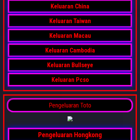
Keluaran China
Keluaran Taiwan
Keluaran Macau
Keluaran Cambodia
Keluaran Bullseye
Keluaran Pcso
Pengeluaran Toto
Pengeluaran Hongkong