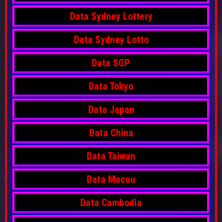
Data Sydney Lottery
Data Sydney Lotto
Data SGP
Data Tokyo
Data Japan
Data China
Data Taiwan
Data Macau
Data Cambodia