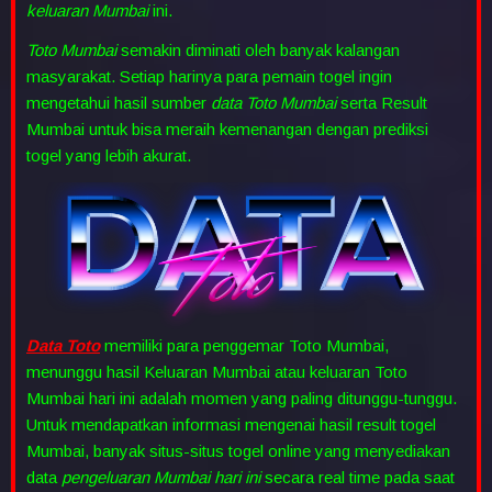
keluaran Mumbai
ini.
Toto Mumbai
semakin diminati oleh banyak kalangan
masyarakat. Setiap harinya para pemain togel ingin
mengetahui hasil sumber
data Toto Mumbai
serta Result
Mumbai untuk bisa meraih kemenangan dengan prediksi
togel yang lebih akurat.
Data Toto
memiliki para penggemar Toto Mumbai,
menunggu hasil Keluaran Mumbai atau keluaran Toto
Mumbai hari ini adalah momen yang paling ditunggu-tunggu.
Untuk mendapatkan informasi mengenai hasil result togel
Mumbai, banyak situs-situs togel online yang menyediakan
data
pengeluaran Mumbai hari ini
secara real time pada saat