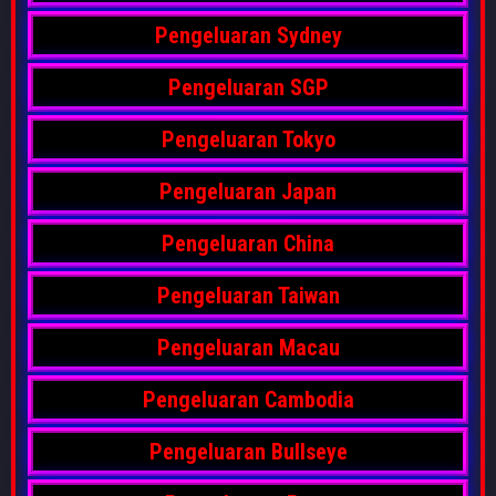
Pengeluaran Sydney
Pengeluaran SGP
Pengeluaran Tokyo
Pengeluaran Japan
Pengeluaran China
Pengeluaran Taiwan
Pengeluaran Macau
Pengeluaran Cambodia
Pengeluaran Bullseye