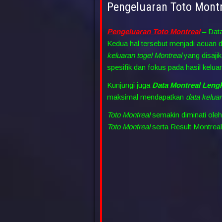
Pengeluaran Toto Mont
Pengeluaran Toto Montreal
– Data
Kedua hal tersebut menjadi acuan
keluaran togel Montreal
yang disajik
spesifik dan fokus pada hasil keluar
Kunjungi juga
Data Montreal Leng
maksimal mendapatkan
data kelua
Toto Montreal
semakin diminati oleh
Toto Montreal
serta Result Montreal