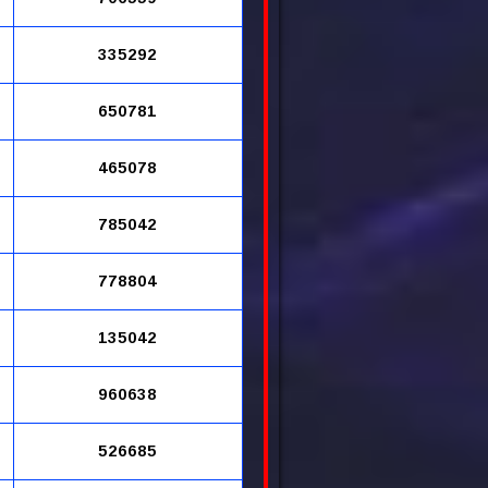
335292
650781
465078
785042
778804
135042
960638
526685