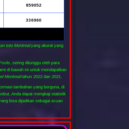
859052
336960
an toto Montreal
yang akurat yang
ools, sering ditunggu oleh para
kami di bawah ini untuk mendapatkan
el Montreal
tahun 2022 dan 2021.
formasi tambahan yang berguna, di
but, Anda dapat mengkaji statistik
ang bisa dijadikan sebagai acuan