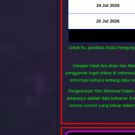
24 Jul 2026
23 Jul 2026
Untuk itu, pastikan Anda mengun
Dengan Hasil
live draw toto Mon
penggemar togel online di Indonesi
informasi terbaru tentang data r
Pengeluaran Toto Montreal
Dalam m
antaranya adalah data keluaran
liv
nomor-nomor yang keluar selama 