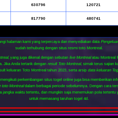
630796
120721
817790
480741
jungi halaman kami yang terpercaya dan menyediakan data
Pengeluar
sudah terhubung dengan situs resmi toto Montreal.
treal
, yang juga dikenal dengan sebutan
live Montreal
atau Montreal P
a. Jika Anda tertarik dengan
result Toto Montreal
, simak terus sajian 
esult keluaran Toto Montreal tahun 2023, serta arsip
data keluaran Tog
engikuti perkembangan situs togel online juga bisa memberikan in
e toto Montreal
dalam berbagai periode sebelumnya. Dengan cara terse
jangka waktu tertentu, dan mungkin saja menemukan pola tertentu y
untuk memasang taruhan togel 4d.