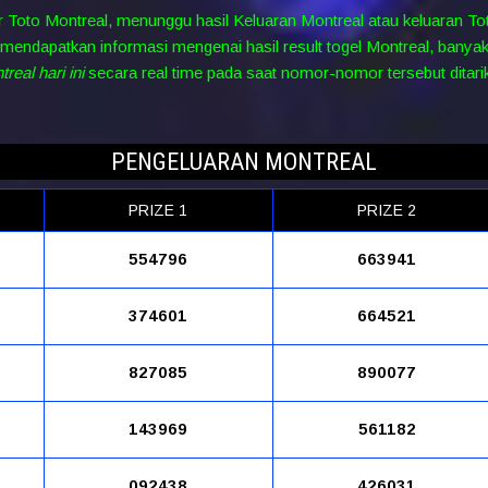
 Toto Montreal, menunggu hasil Keluaran Montreal atau keluaran To
mendapatkan informasi mengenai hasil result togel Montreal, banyak 
real hari ini
secara real time pada saat nomor-nomor tersebut ditari
PENGELUARAN MONTREAL
PRIZE 1
PRIZE 2
554796
663941
374601
664521
827085
890077
143969
561182
092438
426031