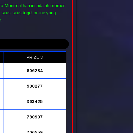
to Montreal hari ini adalah momen
situs-situs togel online yang
k.
PRIZE 3
806284
980277
363425
780907
706559