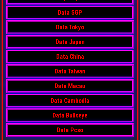
Data SGP
Data Tokyo
Data Japan
Data China
Data Taiwan
Data Macau
Data Cambodia
Data Bullseye
Data Pcso