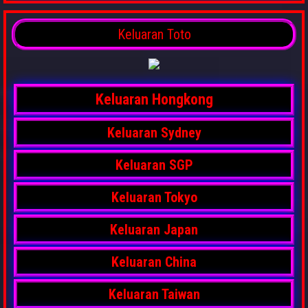
Keluaran Toto
Keluaran Hongkong
Keluaran Sydney
Keluaran SGP
Keluaran Tokyo
Keluaran Japan
Keluaran China
Keluaran Taiwan