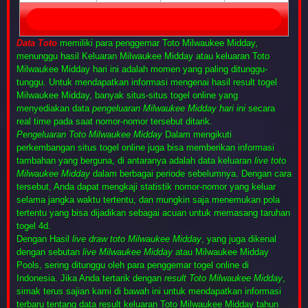
Data Toto
memiliki para penggemar Toto Milwaukee Midday,
menunggu hasil Keluaran Milwaukee Midday atau keluaran Toto
Milwaukee Midday hari ini adalah momen yang paling ditunggu-
tunggu. Untuk mendapatkan informasi mengenai hasil result togel
Milwaukee Midday, banyak situs-situs togel online yang
menyediakan data
pengeluaran Milwaukee Midday hari ini
secara
real time pada saat nomor-nomor tersebut ditarik.
Pengeluaran Toto Milwaukee Midday
Dalam mengikuti
perkembangan situs togel online juga bisa memberikan informasi
tambahan yang berguna, di antaranya adalah data keluaran
live toto
Milwaukee Midday
dalam berbagai periode sebelumnya. Dengan cara
tersebut, Anda dapat mengkaji statistik nomor-nomor yang keluar
selama jangka waktu tertentu, dan mungkin saja menemukan pola
tertentu yang bisa dijadikan sebagai acuan untuk memasang taruhan
togel 4d.
Dengan Hasil
live draw toto Milwaukee Midday
, yang juga dikenal
dengan sebutan
live Milwaukee Midday
atau Milwaukee Midday
Pools, sering ditunggu oleh para penggemar togel online di
Indonesia. Jika Anda tertarik dengan
result Toto Milwaukee Midday
,
simak terus sajian kami di bawah ini untuk mendapatkan informasi
terbaru tentang data result keluaran Toto Milwaukee Midday tahun