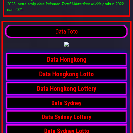
2023, serta arsip
data keluaran Togel Milwaukee Midday
tahun 2022
dan 2021.
Data Toto
Data Hongkong
Data Hongkong Lotto
Data Hongkong Lottery
Data Sydney
Data Sydney Lottery
Data Sydney Lotto