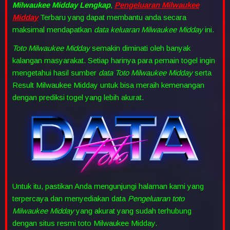
Milwaukee Midday Lengkap
,
Pengeluaran Milwaukee
Midday
Terbaru yang dapat membantu anda secara
maksimal mendapatkan
data keluaran Milwaukee Midday
ini.
Toto Milwaukee Midday
semakin diminati oleh banyak
kalangan masyarakat. Setiap harinya para pemain togel ingin
mengetahui hasil sumber
data Toto Milwaukee Midday
serta
Result Milwaukee Midday untuk bisa meraih kemenangan
dengan prediksi togel yang lebih akurat.
Untuk itu, pastikan Anda mengunjungi halaman kami yang
terpercaya dan menyediakan data
Pengeluaran toto
Milwaukee Midday
yang akurat yang sudah terhubung
dengan situs resmi toto Milwaukee Midday.