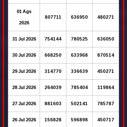
01 Ags
807711
636950
480271
2026
31 Jul 2026
754144
780525
636050
30 Jul 2026
668250
633968
870514
29 Jul 2026
314770
336639
450271
28 Jul 2026
264039
785404
119864
27 Jul 2026
881603
502141
785787
26 Jul 2026
156828
596898
450717