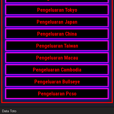
Pengeluaran Tokyo
Pengeluaran Japan
Pengeluaran China
Pengeluaran Taiwan
Pengeluaran Macau
Pengeluaran Cambodia
Pengeluaran Bullseye
Pengeluaran Pcso
Data Toto